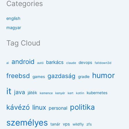
Categories
english
magyar
Tag Cloud
android
barkács
devops
ai
autó
claude
falldown3d
humor
freebsd
gazdaság
games
gradle
it
java
játék
kubernetes
kemence
kenyér
kert
kotlin
politika
kávézó
linux
personal
személyes
vps
tanár
wildfly
zfs