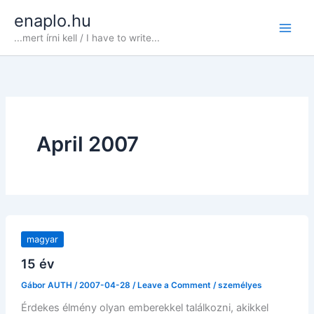
Skip
enaplo.hu
to
...mert írni kell / I have to write...
content
April 2007
magyar
15 év
Gábor AUTH
/
2007-04-28
/
Leave a Comment
/
személyes
Érdekes élmény olyan emberekkel találkozni, akikkel