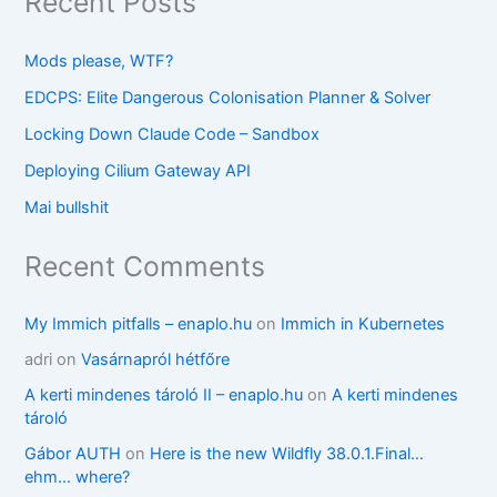
Recent Posts
Mods please, WTF?
EDCPS: Elite Dangerous Colonisation Planner & Solver
Locking Down Claude Code – Sandbox
Deploying Cilium Gateway API
Mai bullshit
Recent Comments
My Immich pitfalls – enaplo.hu
on
Immich in Kubernetes
adri
on
Vasárnapról hétfőre
A kerti mindenes tároló II – enaplo.hu
on
A kerti mindenes
tároló
Gábor AUTH
on
Here is the new Wildfly 38.0.1.Final…
ehm… where?