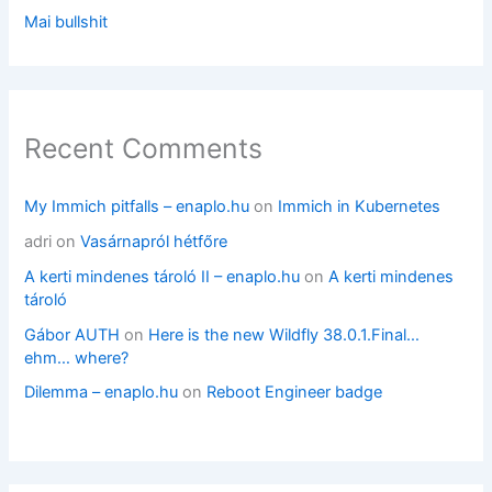
Mai bullshit
Recent Comments
My Immich pitfalls – enaplo.hu
on
Immich in Kubernetes
adri
on
Vasárnapról hétfőre
A kerti mindenes tároló II – enaplo.hu
on
A kerti mindenes
tároló
Gábor AUTH
on
Here is the new Wildfly 38.0.1.Final…
ehm… where?
Dilemma – enaplo.hu
on
Reboot Engineer badge