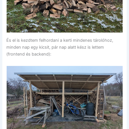
És el is kezdtem felhordani a kerti mindenes tárolóhoz,
minden nap egy kicsit, pár nap alatt kész is lettem
(frontend és backend):