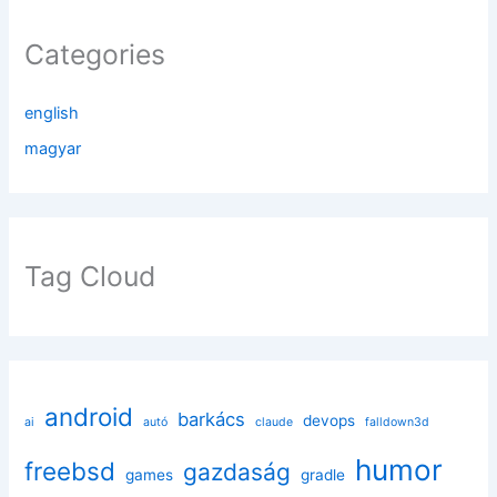
Categories
english
magyar
Tag Cloud
android
barkács
devops
ai
autó
claude
falldown3d
humor
freebsd
gazdaság
games
gradle