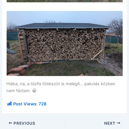
Hiába, na, a tűzifa többször is melegít… pakolás közben
nem fáztam. 😀
Post Views:
728
PREVIOUS
NEXT