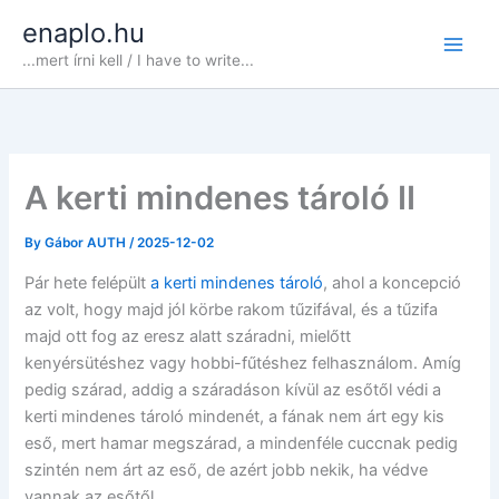
Skip
enaplo.hu
to
...mert írni kell / I have to write...
content
A kerti mindenes tároló II
By
Gábor AUTH
/
2025-12-02
Pár hete felépült
a kerti mindenes tároló
, ahol a koncepció
az volt, hogy majd jól körbe rakom tűzifával, és a tűzifa
majd ott fog az eresz alatt száradni, mielőtt
kenyérsütéshez vagy hobbi-fűtéshez felhasználom. Amíg
pedig szárad, addig a száradáson kívül az esőtől védi a
kerti mindenes tároló mindenét, a fának nem árt egy kis
eső, mert hamar megszárad, a mindenféle cuccnak pedig
szintén nem árt az eső, de azért jobb nekik, ha védve
vannak az esőtől.