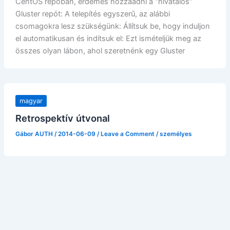
CentOS repóban, érdemes hozzáadni a “hivatalos”
Gluster repót: A telepítés egyszerű, az alábbi
csomagokra lesz szükségünk: Állítsuk be, hogy induljon
el automatikusan és indítsuk el: Ezt ismételjük meg az
összes olyan lábon, ahol szeretnénk egy Gluster
magyar
Retrospektív útvonal
Gábor AUTH
/
2014-06-09
/
Leave a Comment
/
személyes