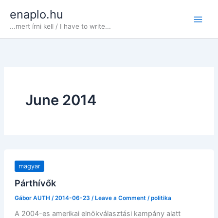
Skip
enaplo.hu
to
...mert írni kell / I have to write...
content
June 2014
magyar
Párthívők
Gábor AUTH
/
2014-06-23
/
Leave a Comment
/
politika
A 2004-es amerikai elnökválasztási kampány alatt