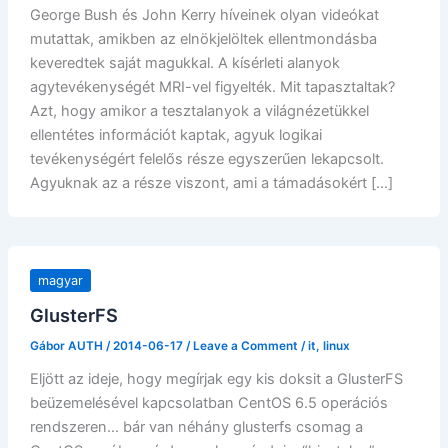
George Bush és John Kerry híveinek olyan videókat
mutattak, amikben az elnökjelöltek ellentmondásba
keveredtek saját magukkal. A kísérleti alanyok
agytevékenységét MRI-vel figyelték. Mit tapasztaltak?
Azt, hogy amikor a tesztalanyok a világnézetükkel
ellentétes információt kaptak, agyuk logikai
tevékenységért felelős része egyszerűen lekapcsolt.
Agyuknak az a része viszont, ami a támadásokért […]
magyar
GlusterFS
Gábor AUTH
/
2014-06-17
/
Leave a Comment
/
it
,
linux
Eljött az ideje, hogy megírjak egy kis doksit a GlusterFS
beüzemelésével kapcsolatban CentOS 6.5 operációs
rendszeren… bár van néhány glusterfs csomag a