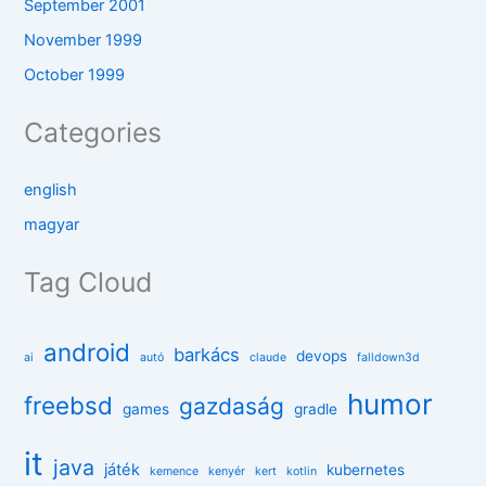
September 2001
November 1999
October 1999
Categories
english
magyar
Tag Cloud
android
barkács
devops
ai
autó
claude
falldown3d
humor
freebsd
gazdaság
games
gradle
it
java
játék
kubernetes
kemence
kenyér
kert
kotlin