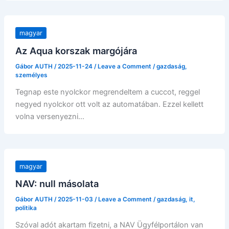
magyar
Az Aqua korszak margójára
Gábor AUTH
/
2025-11-24
/
Leave a Comment
/
gazdaság
,
személyes
Tegnap este nyolckor megrendeltem a cuccot, reggel
negyed nyolckor ott volt az automatában. Ezzel kellett
volna versenyezni…
magyar
NAV: null másolata
Gábor AUTH
/
2025-11-03
/
Leave a Comment
/
gazdaság
,
it
,
politika
Szóval adót akartam fizetni, a NAV Ügyfélportálon van