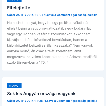
Elfelejtette
Gábor AUTH
/
2014-12-05
/
Leave a Comment
/
gazdaság
,
politika
Nem lehetne olyat, hogy ha egy politikus véletlenül
elfelejt beírni a vagyonnyilatkozatába egy budai villát
vagy egy újonnan vásárolt szőlőbirtokot, akkor nem
kijavítja a hibát a következő bevallásban, hanem a
különbözetet befizeti az államkasszába? Nem vagyok
annyira mohó, én csak a felét szeretném, amit
megszavaztak velem kapcsolatban az Adózás rendjéről
szóló törvényben a 170. §
magyar
Sok kis Ángyán országa vagyunk
Gábor AUTH
/
2014-11-28
/
Leave a Comment
/
gazdaság
,
politika