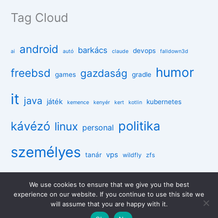
Tag Cloud
android
barkács
devops
ai
autó
claude
falldown3d
humor
freebsd
gazdaság
games
gradle
it
java
játék
kubernetes
kemence
kenyér
kert
kotlin
politika
kávézó
linux
personal
személyes
vps
tanár
wildfly
zfs
We use cookies to ensure that we give you the best
experience on our website. If you continue to use this site we
Copyright © 2026 enaplo.hu | Powered by
Astra WordPress
will assume that you are happy with it.
Theme