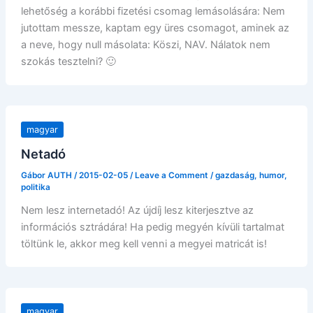
lehetőség a korábbi fizetési csomag lemásolására: Nem
jutottam messze, kaptam egy üres csomagot, aminek az
a neve, hogy null másolata: Köszi, NAV. Nálatok nem
szokás tesztelni? 🙂
magyar
Netadó
Gábor AUTH
/
2015-02-05
/
Leave a Comment
/
gazdaság
,
humor
,
politika
Nem lesz internetadó! Az újdíj lesz kiterjesztve az
információs sztrádára! Ha pedig megyén kívüli tartalmat
töltünk le, akkor meg kell venni a megyei matricát is!
magyar