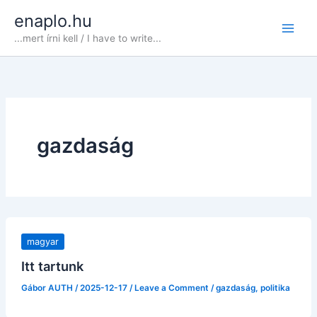
Skip
enaplo.hu
to
...mert írni kell / I have to write...
content
gazdaság
magyar
Itt tartunk
Gábor AUTH
/
2025-12-17
/
Leave a Comment
/
gazdaság
,
politika