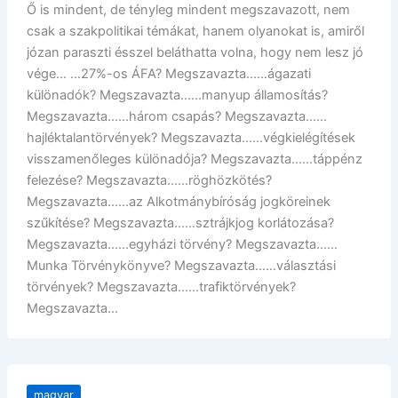
Ő is mindent, de tényleg mindent megszavazott, nem
csak a szakpolitikai témákat, hanem olyanokat is, amiről
józan paraszti ésszel beláthatta volna, hogy nem lesz jó
vége… …27%-os ÁFA? Megszavazta……ágazati
különadók? Megszavazta……manyup államosítás?
Megszavazta……három csapás? Megszavazta……
hajléktalantörvények? Megszavazta……végkielégítések
visszamenőleges különadója? Megszavazta……táppénz
felezése? Megszavazta……röghözkötés?
Megszavazta……az Alkotmánybíróság jogköreinek
szűkítése? Megszavazta……sztrájkjog korlátozása?
Megszavazta……egyházi törvény? Megszavazta……
Munka Törvénykönyve? Megszavazta……választási
törvények? Megszavazta……trafiktörvények?
Megszavazta…
magyar