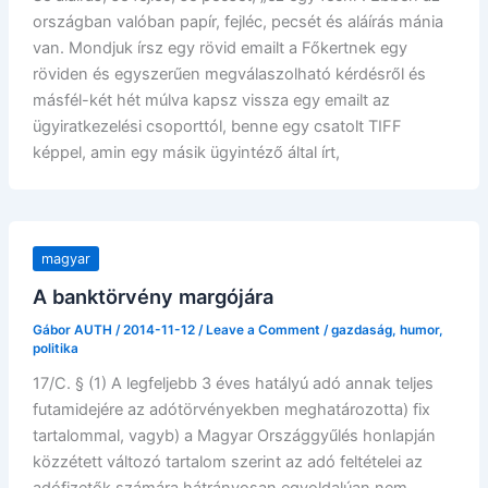
országban valóban papír, fejléc, pecsét és aláírás mánia
van. Mondjuk írsz egy rövid emailt a Főkertnek egy
röviden és egyszerűen megválaszolható kérdésről és
másfél-két hét múlva kapsz vissza egy emailt az
ügyiratkezelési csoporttól, benne egy csatolt TIFF
képpel, amin egy másik ügyintéző által írt,
magyar
A banktörvény margójára
Gábor AUTH
/
2014-11-12
/
Leave a Comment
/
gazdaság
,
humor
,
politika
17/C. § (1) A legfeljebb 3 éves hatályú adó annak teljes
futamidejére az adótörvényekben meghatározotta) fix
tartalommal, vagyb) a Magyar Országgyűlés honlapján
közzétett változó tartalom szerint az adó feltételei az