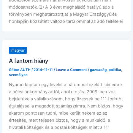
adófizetők számára hátrányosan egyoldalúan nem
módosíthatók.(2) A 3 évet meghaladó hatályú adó a
törvényben meghatározott,a) a Magyar Országgyűlés
honlapján közzétett változó tartalommal az adó feltételei
magyar
A fantom hiány
Gábor AUTH
/
2014-11-11
/
Leave a Comment
/
gazdaság
,
politika
,
személyes
Nyáron kaptam egy levelet a hárommal ezelőtti címemre
a pécsi önkormányzattól, ahol utoljára 2009-ben volt
bejelentve a vállalkozásom, hogy fizessek be 111 forintot
átutalással a megadott számlaszámra. Nem biztos, hogy
akarom pontosan tudni, mibe került nekem ez az
értesítés, mert teljesen biztos, hogy a munkaidő, a
hivatali költségek és a postai költségek miatt a 111