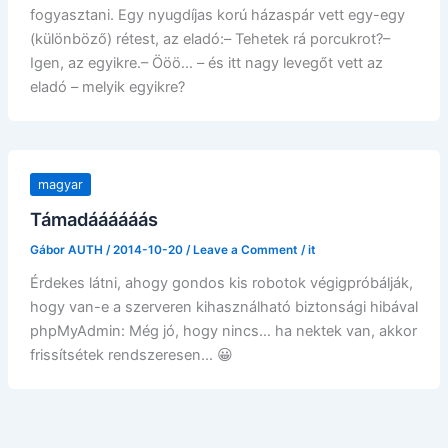
fogyasztani. Egy nyugdíjas korú házaspár vett egy-egy
(különböző) rétest, az eladó:– Tehetek rá porcukrot?–
Igen, az egyikre.– Ööö… – és itt nagy levegőt vett az
eladó – melyik egyikre?
magyar
Támadáááááás
Gábor AUTH
/
2014-10-20
/
Leave a Comment
/
it
Érdekes látni, ahogy gondos kis robotok végigpróbálják,
hogy van-e a szerveren kihasználható biztonsági hibával
phpMyAdmin: Még jó, hogy nincs… ha nektek van, akkor
frissítsétek rendszeresen… 😀