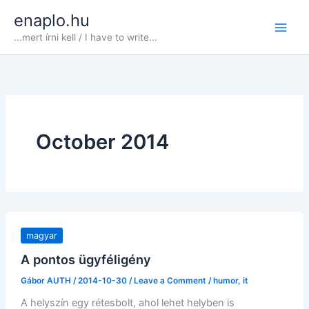
Skip
enaplo.hu
to
...mert írni kell / I have to write...
content
October 2014
magyar
A pontos ügyféligény
Gábor AUTH
/
2014-10-30
/
Leave a Comment
/
humor
,
it
A helyszín egy rétesbolt, ahol lehet helyben is