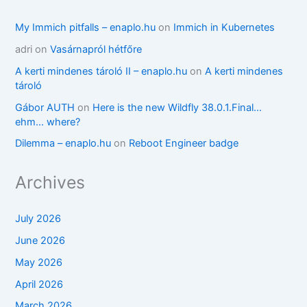
My Immich pitfalls – enaplo.hu
on
Immich in Kubernetes
adri
on
Vasárnapról hétfőre
A kerti mindenes tároló II – enaplo.hu
on
A kerti mindenes
tároló
Gábor AUTH
on
Here is the new Wildfly 38.0.1.Final…
ehm… where?
Dilemma – enaplo.hu
on
Reboot Engineer badge
Archives
July 2026
June 2026
May 2026
April 2026
March 2026