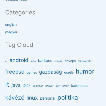
Categories
english
magyar
Tag Cloud
android
barkács
devops
ai
autó
claude
falldown3d
humor
freebsd
gazdaság
games
gradle
it
java
játék
kubernetes
kemence
kenyér
kert
kotlin
politika
kávézó
linux
personal