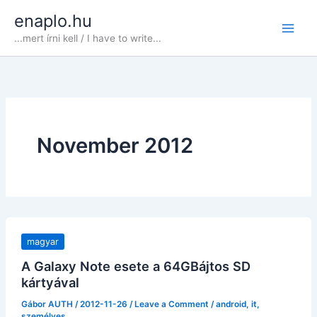
Skip
enaplo.hu
to
...mert írni kell / I have to write...
content
November 2012
magyar
A Galaxy Note esete a 64GBájtos SD
kártyával
Gábor AUTH
/
2012-11-26
/
Leave a Comment
/
android
,
it
,
személyes