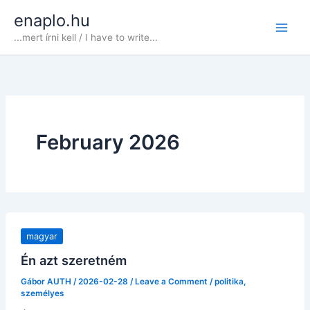
Skip
enaplo.hu
to
...mert írni kell / I have to write...
content
February 2026
magyar
Én azt szeretném
Gábor AUTH
/
2026-02-28
/
Leave a Comment
/
politika
,
személyes