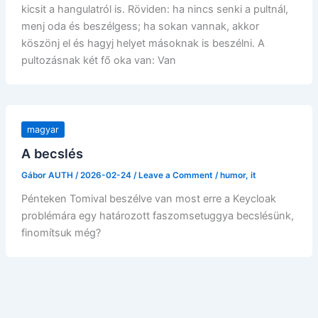
kicsit a hangulatról is. Röviden: ha nincs senki a pultnál,
menj oda és beszélgess; ha sokan vannak, akkor
köszönj el és hagyj helyet másoknak is beszélni. A
pultozásnak két fő oka van: Van
magyar
A becslés
Gábor AUTH
/
2026-02-24
/
Leave a Comment
/
humor
,
it
Pénteken Tomival beszélve van most erre a Keycloak
problémára egy határozott faszomsetuggya becslésünk,
finomítsuk még?