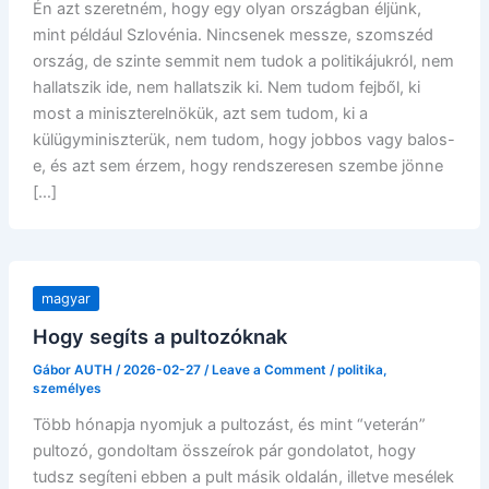
Én azt szeretném, hogy egy olyan országban éljünk,
mint például Szlovénia. Nincsenek messze, szomszéd
ország, de szinte semmit nem tudok a politikájukról, nem
hallatszik ide, nem hallatszik ki. Nem tudom fejből, ki
most a miniszterelnökük, azt sem tudom, ki a
külügyminiszterük, nem tudom, hogy jobbos vagy balos-
e, és azt sem érzem, hogy rendszeresen szembe jönne
[…]
magyar
Hogy segíts a pultozóknak
Gábor AUTH
/
2026-02-27
/
Leave a Comment
/
politika
,
személyes
Több hónapja nyomjuk a pultozást, és mint “veterán”
pultozó, gondoltam összeírok pár gondolatot, hogy
tudsz segíteni ebben a pult másik oldalán, illetve mesélek