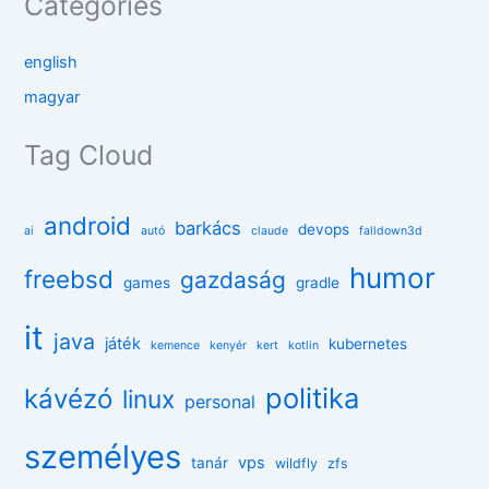
Categories
english
magyar
Tag Cloud
android
barkács
devops
ai
autó
claude
falldown3d
humor
freebsd
gazdaság
games
gradle
it
java
játék
kubernetes
kemence
kenyér
kert
kotlin
politika
kávézó
linux
personal
személyes
vps
tanár
wildfly
zfs