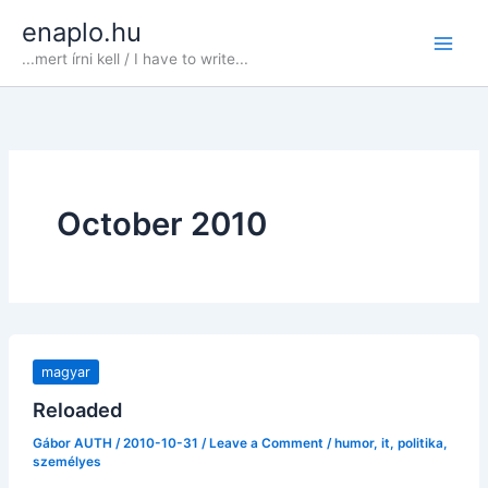
Skip
enaplo.hu
to
...mert írni kell / I have to write...
content
October 2010
magyar
Reloaded
Gábor AUTH
/
2010-10-31
/
Leave a Comment
/
humor
,
it
,
politika
,
személyes