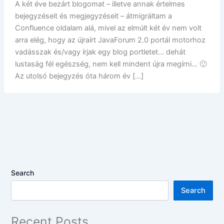
A két éve bezárt blogomat – illetve annak értelmes
bejegyzéseit és megjegyzéseit – átmigráltam a
Confluence oldalam alá, mivel az elmúlt két év nem volt
arra elég, hogy az újraírt JavaForum 2.0 portál motorhoz
vadásszak és/vagy írjak egy blog portletet… dehát
lustaság fél egészség, nem kell mindent újra megírni… 🙂
Az utolsó bejegyzés óta három év […]
Search
Search
Recent Posts