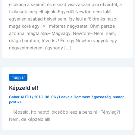
eltakarja a szemét és elkezd visszaszámolni ötventől, a
fizikusok meg elbújnak. Egyedül Newton nem talál
egyetlen szabad helyet sem, így leül a földre és rajzol
maga köré egy 1×1 méteres négyzetet. Ohm persze
azonnal megtalálja:– Megvagy, Newton!– Nem, nem,
drága barátom, tévedsz! Én egy Newton vagyok egy
négyzetméteren, úgyhogy […]
magyar
Képzeld el!
Gábor AUTH
/
2013-08-06
/
Leave a Comment
/
gazdaság
,
humor
,
politika
– Képzeld, holnaptól olcsóbb lesz a benzin!– Tényleg?!–
Nem, de képzeld el!!!