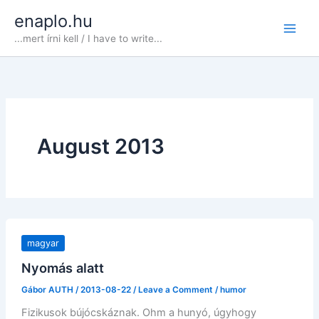
Skip
enaplo.hu
to
...mert írni kell / I have to write...
content
August 2013
magyar
Nyomás alatt
Gábor AUTH
/
2013-08-22
/
Leave a Comment
/
humor
Fizikusok bújócskáznak. Ohm a hunyó, úgyhogy