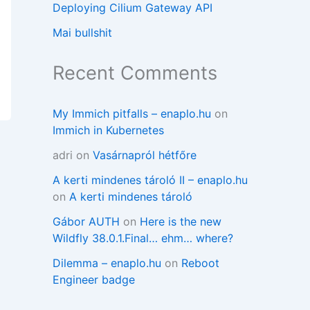
Deploying Cilium Gateway API
Mai bullshit
Recent Comments
My Immich pitfalls – enaplo.hu
on
Immich in Kubernetes
adri
on
Vasárnapról hétfőre
A kerti mindenes tároló II – enaplo.hu
on
A kerti mindenes tároló
Gábor AUTH
on
Here is the new
Wildfly 38.0.1.Final… ehm… where?
Dilemma – enaplo.hu
on
Reboot
Engineer badge