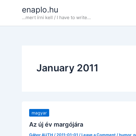
Skip
enaplo.hu
to
...mert írni kell / I have to write...
content
January 2011
magyar
Az új év margójára
Gábor AUTH
/
2011-01-01
/
Leave a Comment
/
humor
,
p