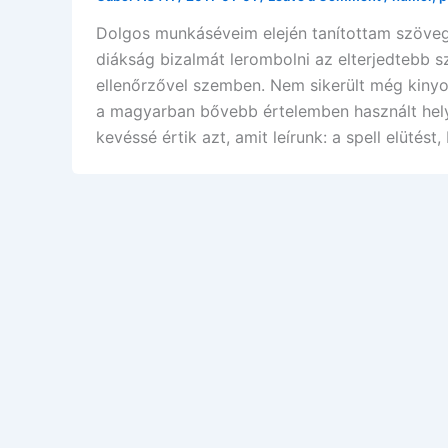
Dolgos munkáséveim elején tanítottam szöveg
diákság bizalmát lerombolni az elterjedtebb 
ellenőrzővel szemben. Nem sikerült még kinyo
a magyarban bővebb értelemben használt hely
kevéssé értik azt, amit leírunk: a spell elütést