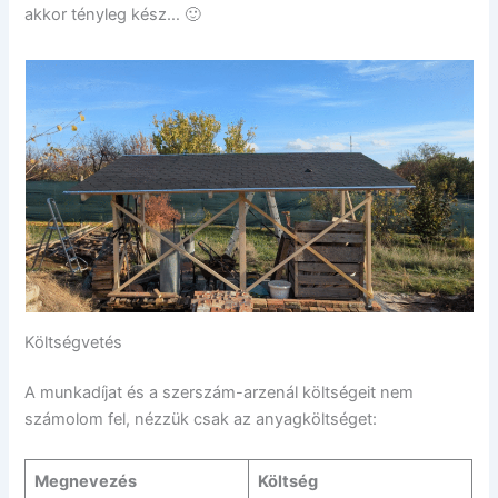
akkor tényleg kész… 🙂
Költségvetés
A munkadíjat és a szerszám-arzenál költségeit nem
számolom fel, nézzük csak az anyagköltséget:
Megnevezés
Költség