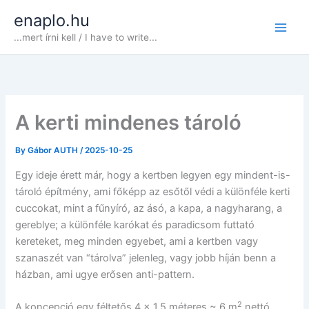
Skip
enaplo.hu
to
...mert írni kell / I have to write...
content
A kerti mindenes tároló
By
Gábor AUTH
/
2025-10-25
Egy ideje érett már, hogy a kertben legyen egy mindent-is-
tároló építmény, ami főképp az esőtől védi a különféle kerti
cuccokat, mint a fűnyíró, az ásó, a kapa, a nagyharang, a
gereblye; a különféle karókat és paradicsom futtató
kereteket, meg minden egyebet, ami a kertben vagy
szanaszét van “tárolva” jelenleg, vagy jobb híján benn a
házban, ami ugye erősen anti-pattern.
2
A koncepció egy féltetős 4 x 1,5 méteres ~ 6 m
nettó