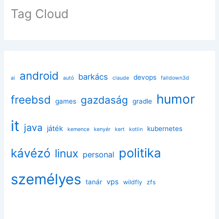
Tag Cloud
android
barkács
devops
ai
autó
claude
falldown3d
humor
freebsd
gazdaság
games
gradle
it
java
játék
kubernetes
kemence
kenyér
kert
kotlin
politika
kávézó
linux
personal
személyes
vps
tanár
wildfly
zfs