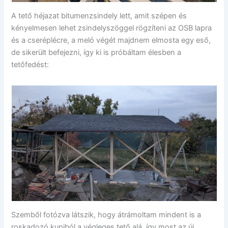
A tető héjazat bitumenzsindely lett, amit szépen és
kényelmesen lehet zsindelyszöggel rögzíteni az OSB lapra
és a cseréplécre, a meló végét majdnem elmosta egy eső,
de sikerült befejezni, így ki is próbáltam élesben a
tetőfedést:
Szemből fotózva látszik, hogy átrámoltam mindent is a
roskadozó kupiból a végleges tető alá, így most az új