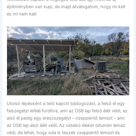
építményben van kupi, de majd átválogatom, hogy mi kell
és mi nem kell:
Utolsó lépésként a tető kapott bádogozást, a felső él egy
falszegélyt lefelé fordítva, ami az OSB lap felső élét védi, az
alsó él pedig egy ereszszegélyt – cseppentő lemezt – ami
az OSB lap alsó élét védi. Az oldalsó éleket bitumen lemez
védi, de lehet, hogy oda is teszek cseppentő lemezt és