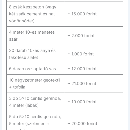
8 zsák készbeton (vagy
két zsák cement és hat
~ 15.000 forint
vödör sóder)
4 méter 10-es menetes
~ 2.000 forint
szár
30 darab 10-es anya és
~ 1.000 forint
fakötésű alátét
6 darab oszloptartó vas
~ 12.000 forint
10 négyzetméter geotextil
~ 21.000 forint
+ tófólia
3 db 5×10 centis gerenda,
~ 10.000 forint
4 méter (lábak)
5 db 5×10 centis gerenda,
5 méter (szelemen +
~ 20.000 forint