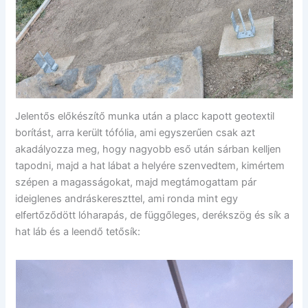
Jelentős előkészítő munka után a placc kapott geotextil
borítást, arra került tófólia, ami egyszerűen csak azt
akadályozza meg, hogy nagyobb eső után sárban kelljen
tapodni, majd a hat lábat a helyére szenvedtem, kimértem
szépen a magasságokat, majd megtámogattam pár
ideiglenes andráskereszttel, ami ronda mint egy
elfertőződött lóharapás, de függőleges, derékszög és sík a
hat láb és a leendő tetősík: