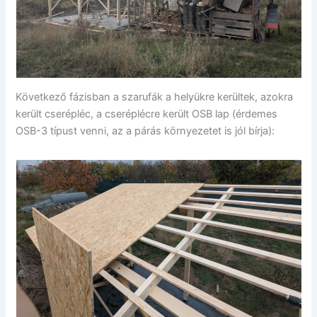
Következő fázisban a szarufák a helyükre kerültek, azokra
került cserépléc, a cseréplécre került OSB lap (érdemes
OSB-3 típust venni, az a párás környezetet is jól bírja):