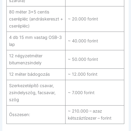
szarufa)
80 méter 3×5 centis
cserépléc (andráskereszt +
~ 20.000 forint
cserépléc)
4 db 15 mm vastag OSB-3
~ 40.000 forint
lap
12 négyzetméter
~ 50.000 forint
bitumenzsindely
12 méter bádogozás
~ 12.000 forint
Szerkezetépítő csavar,
zsindelyszög, facsavar,
~ 7.000 forint
szög
~ 210.000 – azaz
Összesen:
kétszáztízezer – forint