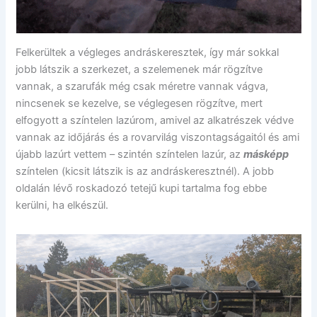
Felkerültek a végleges andráskeresztek, így már sokkal
jobb látszik a szerkezet, a szelemenek már rögzítve
vannak, a szarufák még csak méretre vannak vágva,
nincsenek se kezelve, se véglegesen rögzítve, mert
elfogyott a színtelen lazúrom, amivel az alkatrészek védve
vannak az időjárás és a rovarvilág viszontagságaitól és ami
újabb lazúrt vettem – szintén színtelen lazúr, az
másképp
színtelen (kicsit látszik is az andráskeresztnél). A jobb
oldalán lévő roskadozó tetejű kupi tartalma fog ebbe
kerülni, ha elkészül.