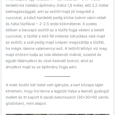
területű kis hatlábú építmény (hátul 1,8 méter, elől 2,2 méter
belmagassággal), ami az esőtől majd jól megvédi a
cuccokat, a külső kerületét pedig körbe tudom rakni oldalt
és hátul tűzifával ~ 2-2,5 erdei köbméterrel. A szeles
időben a becsapó esőtől ez a tűzifa fogja védeni a betett
cuccokat, a tűzifát a tető fél méteres túlnyúlása védi majd
az esőtől, a szél pedig majd szépen megszárítja a tűzifát,
ha mégis ráesne valamennyi eső. A tetőről lefolyó víz meg
majd öntözni tudja az oda ültetendő málnát, szedret és
egyéb félárnyékot és vizet kedvelő bokrot, ahol az
árnyékot majd ez az építmény fogja adni.
A meló bruttó két hetet vett igénybe, a kert közepe táján
kimértem, hogy hol lenne a legjobb helye a leendő gyalogút
mellett és itt kapott 6 darab betontuskót (30x30x60 centis
gödörben), mint alapot: