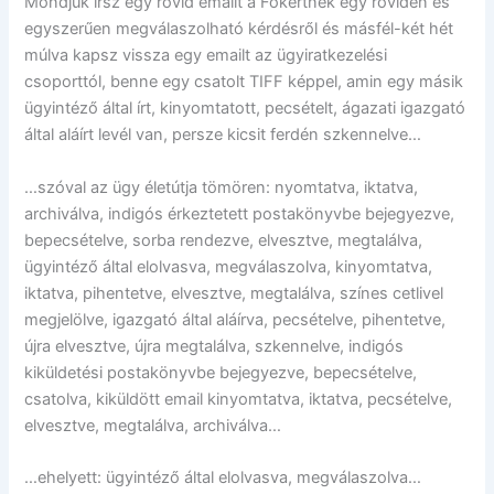
Mondjuk írsz egy rövid emailt a Főkertnek egy röviden és
egyszerűen megválaszolható kérdésről és másfél-két hét
múlva kapsz vissza egy emailt az ügyiratkezelési
csoporttól, benne egy csatolt TIFF képpel, amin egy másik
ügyintéző által írt, kinyomtatott, pecsételt, ágazati igazgató
által aláírt levél van, persze kicsit ferdén szkennelve…
…szóval az ügy életútja tömören: nyomtatva, iktatva,
archiválva, indigós érkeztetett postakönyvbe bejegyezve,
bepecsételve, sorba rendezve, elvesztve, megtalálva,
ügyintéző által elolvasva, megválaszolva, kinyomtatva,
iktatva, pihentetve, elvesztve, megtalálva, színes cetlivel
megjelölve, igazgató által aláírva, pecsételve, pihentetve,
újra elvesztve, újra megtalálva, szkennelve, indigós
kiküldetési postakönyvbe bejegyezve, bepecsételve,
csatolva, kiküldött email kinyomtatva, iktatva, pecsételve,
elvesztve, megtalálva, archiválva…
…ehelyett: ügyintéző által elolvasva, megválaszolva…