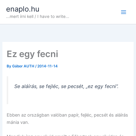
Skip
enaplo.hu
to
...mert írni kell / I have to write...
content
Ez egy fecni
By
Gábor AUTH
/
2014-11-14
Se aláírás, se fejléc, se pecsét, „ez egy fecni”.
Ebben az országban valóban papír, fejléc, pecsét és aláírás
mánia van.