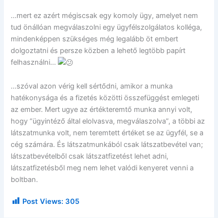
…mert ez azért mégiscsak egy komoly ügy, amelyet nem
tud önállóan megválaszolni egy ügyfélszolgálatos kolléga,
mindenképpen szükséges még legalább öt embert
dolgoztatni és persze közben a lehető legtöbb papírt
felhasználni…
…szóval azon vérig kell sértődni, amikor a munka
hatékonysága és a fizetés közötti összefüggést emlegeti
az ember. Mert ugye az értékteremtő munka annyi volt,
hogy “ügyintéző által elolvasva, megválaszolva”, a többi az
látszatmunka volt, nem teremtett értéket se az ügyfél, se a
cég számára. És látszatmunkából csak látszatbevétel van;
látszatbevételből csak látszatfizetést lehet adni,
látszatfizetésből meg nem lehet valódi kenyeret venni a
boltban.
Post Views:
305