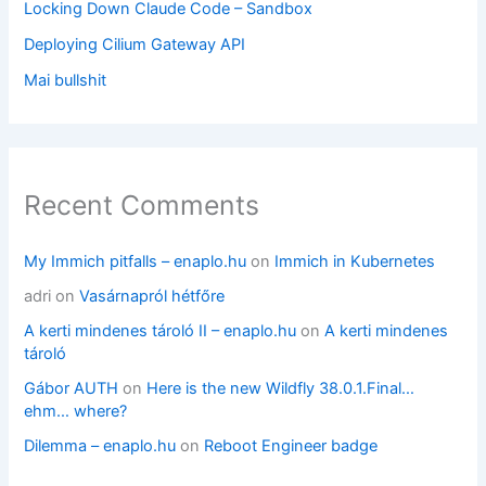
Locking Down Claude Code – Sandbox
Deploying Cilium Gateway API
Mai bullshit
Recent Comments
My Immich pitfalls – enaplo.hu
on
Immich in Kubernetes
adri
on
Vasárnapról hétfőre
A kerti mindenes tároló II – enaplo.hu
on
A kerti mindenes
tároló
Gábor AUTH
on
Here is the new Wildfly 38.0.1.Final…
ehm… where?
Dilemma – enaplo.hu
on
Reboot Engineer badge