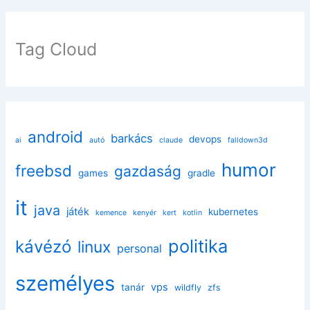
Tag Cloud
android
barkács
devops
ai
autó
claude
falldown3d
humor
freebsd
gazdaság
games
gradle
it
java
játék
kubernetes
kemence
kenyér
kert
kotlin
politika
kávézó
linux
personal
személyes
vps
tanár
wildfly
zfs