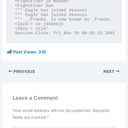
<Fightklub> jo munkat

<Fightklub> bye

*** Eagle has joined #kavezo

*** EagIe has joined #kavezo

*** __Franko_ is now known as _Franko_

<Zaza-> no jóóóóéjt

<Zaza-> szia!

Session Close: Fri Nov 30 00:36:10 2001
Post Views:
316
PREVIOUS
NEXT
Leave a Comment
Your email address will not be published.
Required
fields are marked
*