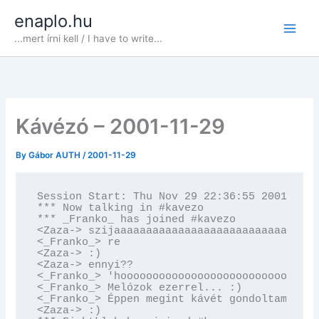
Skip
enaplo.hu
to
...mert írni kell / I have to write...
content
Kávézó – 2001-11-29
By
Gábor AUTH
/
2001-11-29
Session Start: Thu Nov 29 22:36:55 2001

*** Now talking in #kavezo

*** _Franko_ has joined #kavezo

<Zaza-> szijaaaaaaaaaaaaaaaaaaaaaaaaaaaaaaaa
<_Franko_> re

<Zaza-> :)

<Zaza-> ennyi??

<_Franko_> 'hooooooooooooooooooooooooooooooo
<_Franko_> Melózok ezerrel... :)

<_Franko_> Éppen megint kávét gondoltam inni.
<Zaza-> :)
