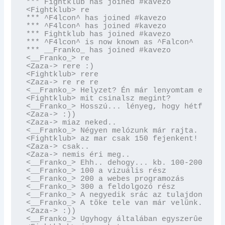
*** Fightklub has joined #kavezo

<Fightklub> re

*** ^F4lcon^ has joined #kavezo

*** ^F4lcon^ has joined #kavezo

*** Fightklub has joined #kavezo

*** ^F4lcon^ is now known as ^Falcon^

*** __Franko_ has joined #kavezo

<__Franko_> re

<Zaza-> rere :)

<Fightklub> rere

<Zaza-> re re re

<__Franko_> Helyzet? Én már lenyomtam egy ká
<Fightklub> mit csinalsz megint?

<__Franko_> Hosszú... lényeg, hogy hétfõre e
<Zaza-> :))

<Zaza-> miaz neked..

<__Franko_> Négyen melózunk már rajta.

<Fightklub> az mar csak 150 fejenkent!

<Zaza-> csak..

<Zaza-> nemis éri meg..

<__Franko_> Ehh.. dehogy... kb. 100-200-300 
<__Franko_> 100 a vizuális rész

<__Franko_> 200 a webes programozás

<__Franko_> 300 a feldolgozó rész

<__Franko_> A negyedik srác az tulajdonképpe
<__Franko_> A töke tele van már velünk... ;)
<Zaza-> :))

<__Franko_> Ugyhogy általában egyszerûen ujr