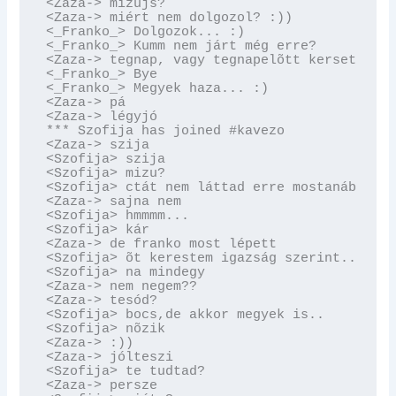
<Zaza-> mizujs?

<Zaza-> miért nem dolgozol? :))

<_Franko_> Dolgozok... :)

<_Franko_> Kumm nem járt még erre?

<Zaza-> tegnap, vagy tegnapelõtt kersett tég
<_Franko_> Bye

<_Franko_> Megyek haza... :)

<Zaza-> pá

<Zaza-> légyjó

*** Szofija has joined #kavezo

<Zaza-> szija

<Szofija> szija

<Szofija> mizu?

<Szofija> ctát nem láttad erre mostanában?

<Zaza-> sajna nem

<Szofija> hmmmm...

<Szofija> kár

<Zaza-> de franko most lépett

<Szofija> õt kerestem igazság szerint...

<Szofija> na mindegy

<Zaza-> nem negem??

<Zaza-> tesód?

<Szofija> bocs,de akkor megyek is..

<Szofija> nõzik

<Zaza-> :))

<Zaza-> jólteszi

<Szofija> te tudtad?

<Zaza-> persze
