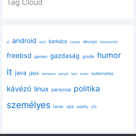
Tag Cloud
android
barkács
devops
ai
autó
claude
falldown3d
humor
freebsd
gazdaság
games
gradle
it
java
játék
kubernetes
kemence
kenyér
kert
kotlin
politika
kávézó
linux
personal
személyes
vps
tanár
wildfly
zfs