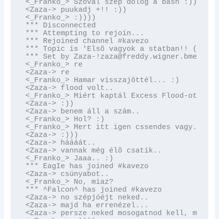
<_Franko_> Szóval szép dolog a bash :)))

<Zaza-> puukadj +!! :))

<_Franko_> :))))

*** Disconnected

*** Attempting to rejoin...

*** Rejoined channel #kavezo

*** Topic is 'Elsõ vagyok a statban!! (ha ös
*** Set by Zaza-!zaza@freddy.wigner.bme.hu o
<_Franko_> re

<Zaza-> re

<_Franko_> Hamar visszajöttél... :)

<Zaza-> flood volt..

<_Franko_> Miért kaptál Excess Flood-ot?

<Zaza-> :))

<Zaza-> benem áll a szám..

<_Franko_> Hol? :)

<_Franko_> Mert itt igen cssendes vagy... :)

<Zaza-> :)))

<Zaza-> háááát..

<Zaza-> vannak még élõ csatik..

<_Franko_> Jaaa.. :)

*** EagIe has joined #kavezo

<Zaza-> csúnyabot..

<_Franko_> No, miaz?

*** ^Falcon^ has joined #kavezo

<Zaza-> no szépjóéjt neked..

<Zaza-> majd ha errenézel...

<Zaza-> persze neked mosogatnod kell, meg ká