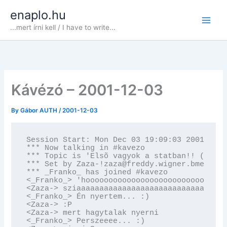
Skip
enaplo.hu
to
...mert írni kell / I have to write...
content
Kávézó – 2001-12-03
By
Gábor AUTH
/
2001-12-03
Session Start: Mon Dec 03 19:09:03 2001

*** Now talking in #kavezo

*** Topic is 'Elsõ vagyok a statban!! (ha ös
*** Set by Zaza-!zaza@freddy.wigner.bme.hu o
*** _Franko_ has joined #kavezo

<_Franko_> 'hooooooooooooooooooooooooooooooo
<Zaza-> sziaaaaaaaaaaaaaaaaaaaaaaaaaaaaaaaaa

<_Franko_> Én nyertem... :)

<Zaza-> :P

<Zaza-> mert hagytalak nyerni

<_Franko_> Perszeeee... :)
