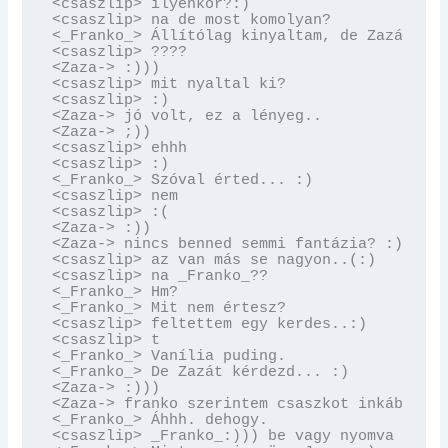
<csaszlip> ilyenkor?:)

<csaszlip> na de most komolyan?

<_Franko_> Állítólag kinyaltam, de Zazát kér
<csaszlip> ????

<Zaza-> :)))

<csaszlip> mit nyaltal ki?

<csaszlip> :)

<Zaza-> jó volt, ez a lényeg..

<Zaza-> ;))

<csaszlip> ehhh

<csaszlip> :)

<_Franko_> Szóval érted... :)

<csaszlip> nem

<csaszlip> :(

<Zaza-> :))

<Zaza-> nincs benned semmi fantázia? :))

<csaszlip> az van más se nagyon..(:)

<csaszlip> na _Franko_??

<_Franko_> Hm?

<_Franko_> Mit nem értesz?

<csaszlip> feltettem egy kerdes..:)

<csaszlip> t

<_Franko_> Vanília puding.

<_Franko_> De Zazát kérdezd... :)

<Zaza-> :)))

<Zaza-> franko szerintem csaszkot inkább a n
<_Franko_> Áhhh. dehogy.

<csaszlip> _Franko_:))) be vagy nyomva vagy 