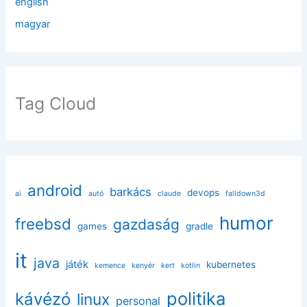
english
magyar
Tag Cloud
android
barkács
devops
ai
autó
claude
falldown3d
humor
freebsd
gazdaság
games
gradle
it
java
játék
kubernetes
kemence
kenyér
kert
kotlin
politika
kávézó
linux
personal