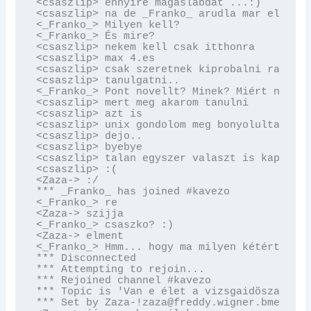
<csaszlip> ennyire magaslabdat ...:)

<csaszlip> na de _Franko_ arudla mar el legy
<_Franko_> Milyen kell?

<_Franko_> És mire?

<csaszlip> nekem kell csak itthonra

<csaszlip> max 4.es

<csaszlip> csak szeretnek kiprobalni rajta d
<csaszlip> tanulgatni..

<_Franko_> Pont novellt? Minek? Miért nem va
<csaszlip> mert meg akarom tanulni

<csaszlip> azt is

<csaszlip> unix gondolom meg bonyolultabb

<csaszlip> dejo..

<csaszlip> byebye

<csaszlip> talan egyszer valaszt is kapok ma
<csaszlip> :(

<Zaza-> :/

*** _Franko_ has joined #kavezo

<_Franko_> re

<Zaza-> szijja

<_Franko_> csaszko? :)

<Zaza-> elment

<_Franko_> Hmm... hogy ma milyen kétértelmû 
*** Disconnected

*** Attempting to rejoin...

*** Rejoined channel #kavezo

*** Topic is 'Van e élet a vizsgaidõszak utá
*** Set by Zaza-!zaza@freddy.wigner.bme.hu o