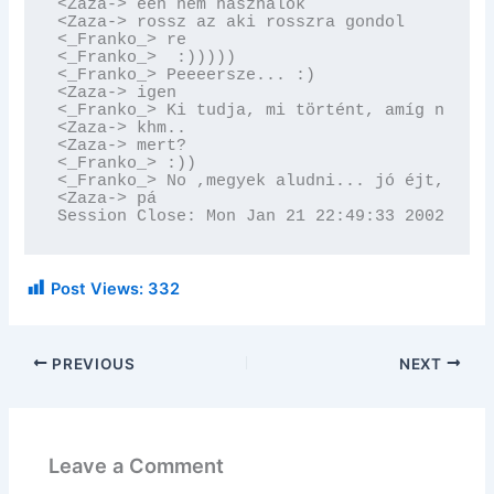
<Zaza-> één nem használok

<Zaza-> rossz az aki rosszra gondol

<_Franko_> re

<_Franko_>  :)))))

<_Franko_> Peeeersze... :)

<Zaza-> igen

<_Franko_> Ki tudja, mi történt, amíg nem vo
<Zaza-> khm..

<Zaza-> mert?

<_Franko_> :))

<_Franko_> No ,megyek aludni... jó éjt, bye.
<Zaza-> pá

Session Close: Mon Jan 21 22:49:33 2002
Post Views:
332
PREVIOUS
NEXT
Leave a Comment