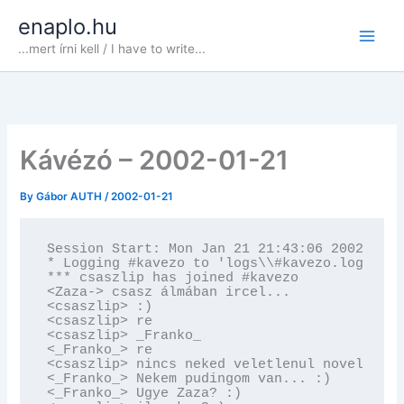
Skip
enaplo.hu
to
...mert írni kell / I have to write...
content
Kávézó – 2002-01-21
By
Gábor AUTH
/
2002-01-21
Session Start: Mon Jan 21 21:43:06 2002

* Logging #kavezo to 'logs\\#kavezo.log'

*** csaszlip has joined #kavezo

<Zaza-> csasz álmában ircel...

<csaszlip> :)

<csaszlip> re

<csaszlip> _Franko_

<_Franko_> re

<csaszlip> nincs neked veletlenul novell-ed?

<_Franko_> Nekem pudingom van... :)

<_Franko_> Ugye Zaza? :)
