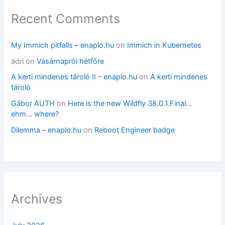
Recent Comments
My Immich pitfalls – enaplo.hu
on
Immich in Kubernetes
adri
on
Vasárnapról hétfőre
A kerti mindenes tároló II – enaplo.hu
on
A kerti mindenes
tároló
Gábor AUTH
on
Here is the new Wildfly 38.0.1.Final…
ehm… where?
Dilemma – enaplo.hu
on
Reboot Engineer badge
Archives