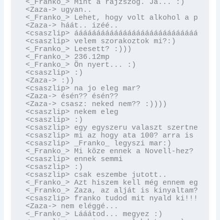
<_Franko_> Mint a rajzszög. Ja... :)

<Zaza-> ugyan..

<_Franko_> Lehet, hogy volt alkohol a puding
<Zaza-> háát.. izéé..

<csaszlip> ááááááááááááááááááááááááááááááááá
<csaszlip> velem szorakoztok mi?:)

<_Franko_> Leesett? :)))

<_Franko_> 236.12mp

<_Franko_> Ön nyert... :)

<csaszlip> :)

<Zaza-> :))

<csaszlip> na jo eleg mar?

<Zaza-> ésén?? ésén??

<Zaza-> csasz: neked nem?? :))))

<csaszlip> nekem eleg

<csaszlip> :)

<csaszlip> egy egyszeru valaszt szertnek csa
<csaszlip> mi az hogy ata 100? arra is szere
<csaszlip> _Franko_ legyszi mar:)

<_Franko_> Mi köze ennek a Novell-hez?

<csaszlip> ennek semmi

<csaszlip> :)

<csaszlip> csak eszembe jutott..

<_Franko_> Azt hiszem kell még ennem egy kev
<_Franko_> Zaza, az alját is kinyaltam? :)

<csaszlip> franko tudod mit nyald ki!!! ;)

<Zaza-> nem eléggé...

<_Franko_> Lááátod... megyez :)
