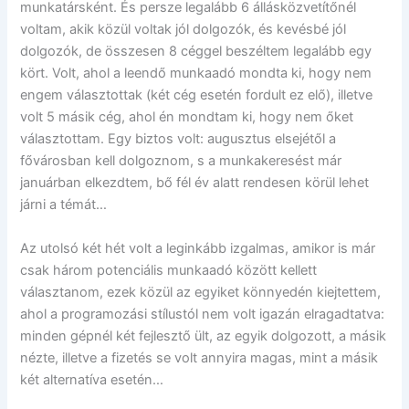
munkatársként. És persze legalább 6 állásközvetítőnél
voltam, akik közül voltak jól dolgozók, és kevésbé jól
dolgozók, de összesen 8 céggel beszéltem legalább egy
kört. Volt, ahol a leendő munkaadó mondta ki, hogy nem
engem választottak (két cég esetén fordult ez elő), illetve
volt 5 másik cég, ahol én mondtam ki, hogy nem őket
választottam. Egy biztos volt: augusztus elsejétől a
fővárosban kell dolgoznom, s a munkakeresést már
januárban elkezdtem, bő fél év alatt rendesen körül lehet
járni a témát…
Az utolsó két hét volt a leginkább izgalmas, amikor is már
csak három potenciális munkaadó között kellett
választanom, ezek közül az egyiket könnyedén kiejtettem,
ahol a programozási stílustól nem volt igazán elragadtatva:
minden gépnél két fejlesztő ült, az egyik dolgozott, a másik
nézte, illetve a fizetés se volt annyira magas, mint a másik
két alternatíva esetén…