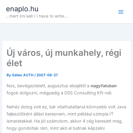
Skip
enaplo.hu
to
...mert írni kell / I have to write...
content
Új város, új munkahely, régi
élet
By
Gábor AUTH
/
2007-06-27
Nos, bevégeztetett, augusztus elsejétől a
nagyfaluban
fogok dolgozni, mégpedig a DSS Consulting Kft-nél.
Nehéz dolog volt ez, bár vitathatatlanul könnyebb volt Java
fejlesztőként állást keresnem, mint például szimpla IT
ismeretekkel. Ha jól számolom, akkor 4 cég keresett meg,
hogy gondoltak rám, mint akit el tudnak képzelni