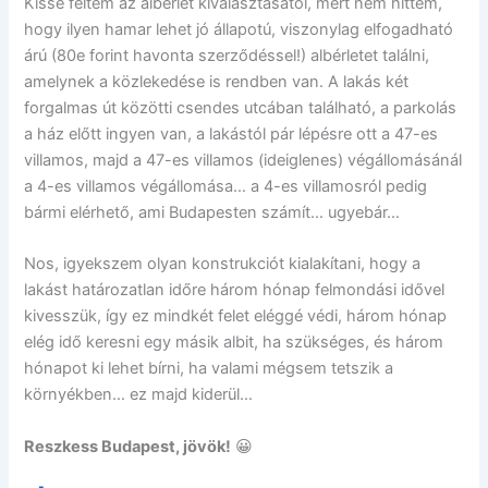
Kissé féltem az albérlet kiválasztásától, mert nem hittem,
hogy ilyen hamar lehet jó állapotú, viszonylag elfogadható
árú (80e forint havonta szerződéssel!) albérletet találni,
amelynek a közlekedése is rendben van. A lakás két
forgalmas út közötti csendes utcában található, a parkolás
a ház előtt ingyen van, a lakástól pár lépésre ott a 47-es
villamos, majd a 47-es villamos (ideiglenes) végállomásánál
a 4-es villamos végállomása… a 4-es villamosról pedig
bármi elérhető, ami Budapesten számít… ugyebár…
Nos, igyekszem olyan konstrukciót kialakítani, hogy a
lakást határozatlan időre három hónap felmondási idővel
kivesszük, így ez mindkét felet eléggé védi, három hónap
elég idő keresni egy másik albit, ha szükséges, és három
hónapot ki lehet bírni, ha valami mégsem tetszik a
környékben… ez majd kiderül…
Reszkess Budapest, jövök!
😀