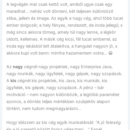
A legvégén már csak kettő volt, amiből ugye csak egy
maradhat… nehéz volt dönteni, két teljesen különböző
stílus, jellem és image. Az egyik a nagy cég, ahol több tucat
ember dolgozik; a hely fényes, rendezett, de iroda jellegű; s
még sincs akkora tömeg, amely túl nagy lenne, a légkör
oldott, kellemes. A másik cég kicsi, fél tucat emberrel, az
iroda egy lakásból lett átalakítva, a hangulat nagyon jó, s
akkora kupi volt benn: mintha hazamentem volna… 😀
Az
nagy
cégnél nagy projektek, nagy Enterprise Java,
nagy munkák, nagy ügyfelek, nagy gépek, nagy szopások.
A
kis
cégnél kis projektek, kis Java, kis munkák, kis
ügyfelek, kis gépek, nagy szopások. A pénz – bár
motiváció – nem nagyon különbözik, a legtöbb paraméter
azonos, a döntés teljes mértékben szubjektív alapon
történt, nem tudom megmagyarázni…
Hogy idézzem az kis cég egyik munkatársát:
“A jó feleség
és a jó szerető között fogsz választani… “
Ennél