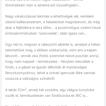
tömörebben nem is lehetne ezt összefoglalni…
Nagy várakozással tekintek a lehetőségek elé, remélem
sikerül beilleszkednem, a feladatokat megoldanom, és még
akár a fejlődésre is lesz időm… a pszichológus szerint kissé
önbizalomhiányban “szenvedek”, talán igaza van…
Úgy néz ki, megvan a választott albérlet is, amelyet a héten
tekintettünk meg, s élőben sokkal jobb, mint ami a képen
látszott… ennek oka (fotós szemmel nézve pusztán annyi,
hogy nem nappali – természetes – fényben készültek a
fotók, s a gépet se igazán állították át mesterséges
fényviszonyokhoz, tehát a színek igencsak félre vannak
csúszva a valóságos színektől.
2
A lakás 52m
, amely két szobára, egy világos konyhára
oszlik el, természetesen van fürdőszoba és WC is…