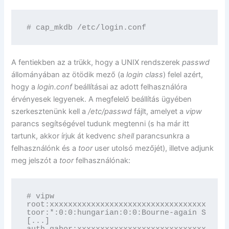
# cap_mkdb /etc/login.conf
A fentiekben az a trükk, hogy a UNIX rendszerek
passwd
állományában az ötödik mező (a
login class
) felel azért,
hogy a
login.conf
beállításai az adott felhasználóra
érvényesek legyenek. A megfelelő beállítás ügyében
szerkesztenünk kell a
/etc/passwd
fájlt, amelyet a
vipw
parancs segítségével tudunk megtenni (s ha már itt
tartunk, akkor írjuk át kedvenc
shell
parancsunkra a
felhasználónk és a
toor
user utolsó mezőjét), illetve adjunk
meg jelszót a
toor
felhasználónak:
# vipw

root:xxxxxxxxxxxxxxxxxxxxxxxxxxxxxxxxxx:0:0:
toor:*:0:0:hungarian:0:0:Bourne-again Superu
[...]

auth.gabor:xxxxxxxxxxxxxxxxxxxxxxxxxxxxxxxxx