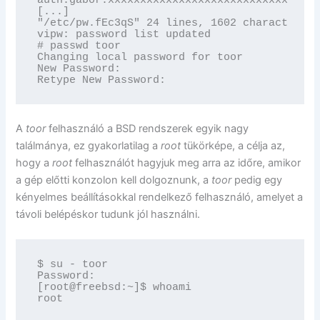
[...]

"/etc/pw.fEc3qS" 24 lines, 1602 characters

vipw: password list updated

# passwd toor

Changing local password for toor

New Password:

Retype New Password:
A
toor
felhasználó a BSD rendszerek egyik nagy
találmánya, ez gyakorlatilag a
root
tükörképe, a célja az,
hogy a
root
felhasználót hagyjuk meg arra az időre, amikor
a gép előtti konzolon kell dolgoznunk, a
toor
pedig egy
kényelmes beállításokkal rendelkező felhasználó, amelyet a
távoli belépéskor tudunk jól használni.
$ su - toor

Password:

[root@freebsd:~]$ whoami

root