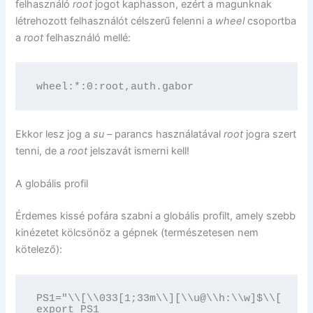
felhasználó
root
jogot kaphasson, ezért a magunknak
létrehozott felhasználót célszerű felenni a
wheel
csoportba
a
root
felhasználó mellé:
wheel:*:0:root,auth.gabor
Ekkor lesz jog a
su –
parancs használatával
root
jogra szert
tenni, de a
root
jelszavát ismerni kell!
A globális profil
Érdemes kissé pofára szabni a globális profilt, amely szebb
kinézetet kölcsönöz a gépnek (természetesen nem
kötelező):
PS1="\\[\\033[1;33m\\][\\u@\\h:\\w]$\\[\\033
export PS1
