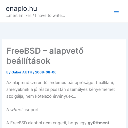
Skip
enaplo.hu
to
...mert írni kell / I have to write...
content
FreeBSD – alapvető
beállítások
By
Gábor AUTH
/
2008-08-06
Az alaprendszeren túl érdemes pár apróságot beállítani,
amelyeknek a jó része pusztán személyes kényelmemet
szolgálja, nem kötelező érvényűek…
A
wheel
csoport
A FreeBSD alapból nem engedi, hogy egy
gyüttment