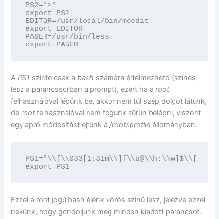
PS2=">"

export PS2

EDITOR=/usr/local/bin/mcedit

export EDITOR

PAGER=/usr/bin/less

export PAGER
A
PS1
szinte csak a
bash
számára értelmezhető (színes
lesz a parancssorban a prompt), ezért ha a
root
felhasználóval lépünk be, akkor nem túl szép dolgot látunk,
de
root
felhasználóval nem fogunk sűrűn belépni, viszont
egy apró módosítást ejtünk a
/root/.profile
állományban:
PS1="\\[\\033[1;31m\\][\\u@\\h:\\w]$\\[\\033
export PS1
Ezzel a root jogú bash élénk vörös színű lesz, jelezve ezzel
nekünk, hogy gondoljunk meg minden kiadott parancsot.