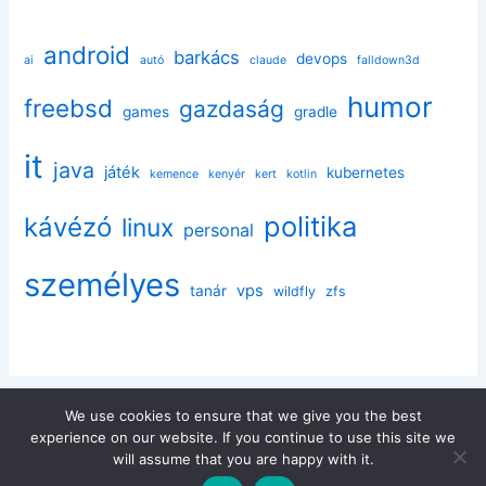
android
barkács
devops
ai
autó
claude
falldown3d
humor
freebsd
gazdaság
games
gradle
it
java
játék
kubernetes
kemence
kenyér
kert
kotlin
politika
kávézó
linux
personal
személyes
vps
tanár
wildfly
zfs
We use cookies to ensure that we give you the best
experience on our website. If you continue to use this site we
Copyright © 2026 enaplo.hu | Powered by
Astra WordPress
will assume that you are happy with it.
Theme