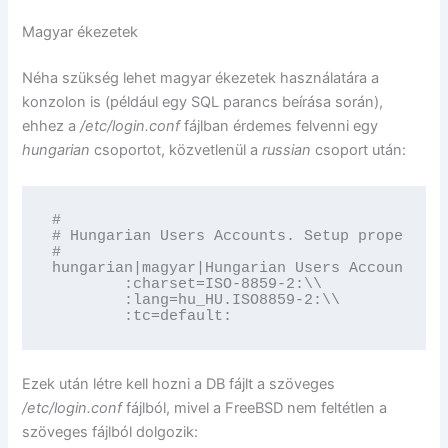
Magyar ékezetek
Néha szükség lehet magyar ékezetek használatára a
konzolon is (például egy SQL parancs beírása során),
ehhez a
/etc/login.conf
fájlban érdemes felvenni egy
hungarian
csoportot, közvetlenül a
russian
csoport után:
#

# Hungarian Users Accounts. Setup proper env
#

hungarian|magyar|Hungarian Users Accounts:\\

        :charset=ISO-8859-2:\\

        :lang=hu_HU.ISO8859-2:\\

        :tc=default:
Ezek után létre kell hozni a DB fájlt a szöveges
/etc/login.conf
fájlból, mivel a FreeBSD nem feltétlen a
szöveges fájlból dolgozik: