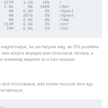
  377M    3.2G    10%    /

  1.0K      0B   100%    /dev

    0B    6.8G     0%    /bpool

    0B    207G     0%    /dpool

    0B    6.8G     0%    /tmp

  214M    6.8G     3%    /usr

   70M    6.8G     1%    /var
r megtarthatjuk, ha van helyünk elég, de ZFS probléma
 nem annyira lényeges ezen könyvtárak tárolása, a
z eredetileg telepített és a futó rendszer.
en lévő könyvtárakat, első körben hozzunk létre egy
 tartalmazza: