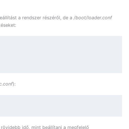
llítást a rendszer részéről, de a
/boot/loader.conf
zéseket:
c.conf
):
 rövidebb idő, mint beállítani a megfelelő