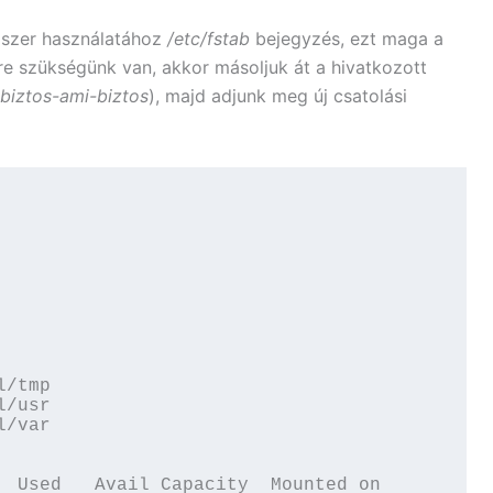
dszer használatához
/etc/fstab
bejegyzés, ezt maga a
re szükségünk van, akkor másoljuk át a hivatkozott
biztos-ami-biztos
), majd adjunk meg új csatolási
/tmp

/usr

/var

  Used   Avail Capacity  Mounted on
