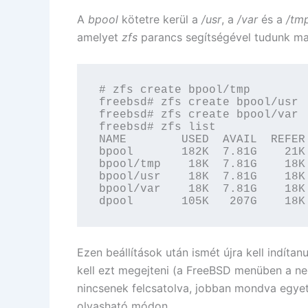
A
bpool
kötetre kerül a
/usr
, a
/var
és a
/tm
amelyet
zfs
parancs segítségével tudunk mace
# zfs create bpool/tmp

freebsd# zfs create bpool/usr

freebsd# zfs create bpool/var

freebsd# zfs list

NAME        USED  AVAIL  REFER 
bpool       182K  7.81G    21K 
bpool/tmp    18K  7.81G    18K 
bpool/usr    18K  7.81G    18K 
bpool/var    18K  7.81G    18K 
dpool       105K   207G    18K
Ezen beállítások után ismét újra kell indítan
kell ezt megejteni (a FreeBSD menüben a n
nincsenek felcsatolva, jobban mondva egyetle
olvasható módon.