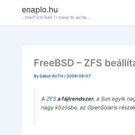
Skip
enaplo.hu
to
...mert írni kell / I have to write...
content
FreeBSD – ZFS beállí
By
Gábor AUTH
/
2008-08-07
A
ZFS
a fájlrendszer
, a Sun egyik na
nagy közösbe, az OpenSolaris részekén