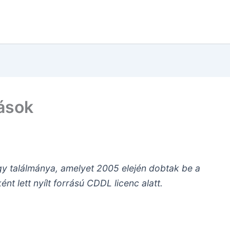
tások
gy találmánya, amelyet 2005 elején dobtak be a
t lett nyílt forrású CDDL licenc alatt.