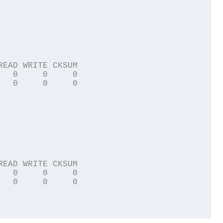
EAD WRITE CKSUM

  0     0     0

  0     0     0

EAD WRITE CKSUM

  0     0     0

  0     0     0
