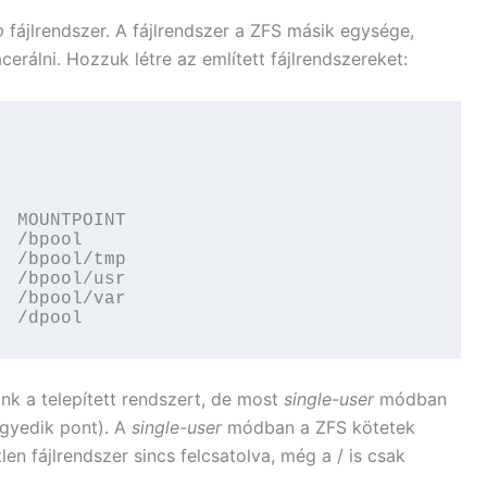
p
fájlrendszer. A fájlrendszer a ZFS másik egysége,
rálni. Hozzuk létre az említett fájlrendszereket:
 MOUNTPOINT

 /bpool

 /bpool/tmp

 /bpool/usr

 /bpool/var

  /dpool
unk a telepített rendszert, de most
single-user
módban
egyedik pont). A
single-user
módban a ZFS kötetek
n fájlrendszer sincs felcsatolva, még a / is csak