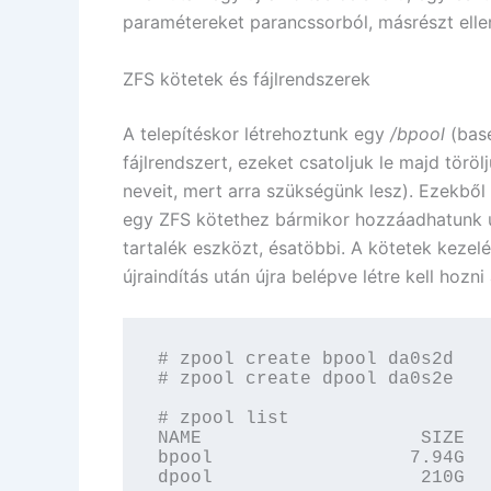
paramétereket parancssorból, másrészt ell
ZFS kötetek és fájlrendszerek
A telepítéskor létrehoztunk egy
/bpool
(bas
fájlrendszert, ezeket csatoljuk le majd töröl
neveit, mert arra szükségünk lesz). Ezekből
egy ZFS kötethez bármikor hozzáadhatunk új
tartalék eszközt, ésatöbbi. A kötetek kezel
újraindítás után újra belépve létre kell hozn
# zpool create bpool da0s2d

# zpool create dpool da0s2e

# zpool list

NAME                    SIZE  
bpool                  7.94G  
dpool                   210G  