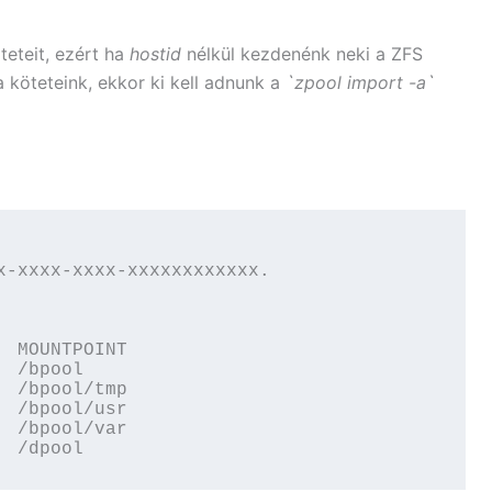
teteit, ezért ha
hostid
nélkül kezdenénk neki a ZFS
a köteteink, ekkor ki kell adnunk a
`zpool import -a`
x-xxxx-xxxx-xxxxxxxxxxxx.

 MOUNTPOINT

 /bpool

 /bpool/tmp

 /bpool/usr

 /bpool/var

  /dpool