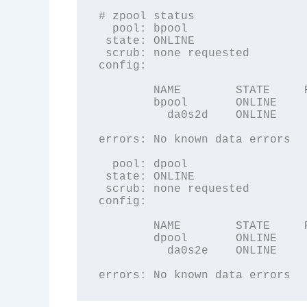
# zpool status

  pool: bpool

 state: ONLINE

 scrub: none requested

config:

        NAME        STATE     R
        bpool       ONLINE     
          da0s2d    ONLINE     
errors: No known data errors

  pool: dpool

 state: ONLINE

 scrub: none requested

config:

        NAME        STATE     R
        dpool       ONLINE     
          da0s2e    ONLINE     
errors: No known data errors