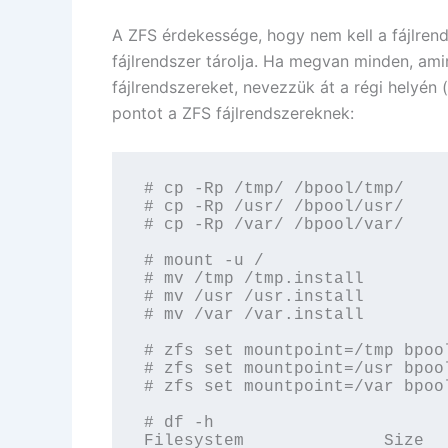
A ZFS érdekessége, hogy nem kell a fájlren
fájlrendszer tárolja. Ha megvan minden, ami
fájlrendszereket, nevezzük át a régi helyén (
pontot a ZFS fájlrendszereknek:
# cp -Rp /tmp/ /bpool/tmp/

# cp -Rp /usr/ /bpool/usr/

# cp -Rp /var/ /bpool/var/

# mount -u /

# mv /tmp /tmp.install

# mv /usr /usr.install

# mv /var /var.install

# zfs set mountpoint=/tmp bpool
# zfs set mountpoint=/usr bpool
# zfs set mountpoint=/var bpool
# df -h

Filesystem              Size  