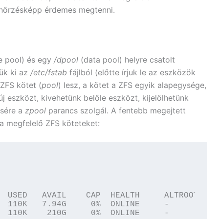
enőrzésképp érdemes megtenni.
e pool) és egy
/dpool
(data pool) helyre csatolt
jük ki az
/etc/fstab
fájlból (előtte írjuk le az eszközök
 ZFS kötet (
pool
) lesz, a kötet a ZFS egyik alapegysége,
 eszközt, kivehetünk belőle eszközt, kijelölhetünk
ésére a
zpool
parancs szolgál. A fentebb megejtett
i a megfelelő ZFS köteteket:
  USED   AVAIL    CAP  HEALTH     ALTROOT

  110K   7.94G     0%  ONLINE     -

  110K    210G     0%  ONLINE     -
