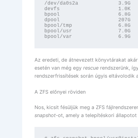
/dev/da0s2a             3.9G  
devfs                   1.0K  
bpool                   6.8G  
dpool                   207G  
bpool/tmp               6.8G  
bpool/usr               7.0G  
bpool/var               6.9G  
Az eredeti, de átnevezett könyvtárakat aká
esetén van még egy
rescue
rendszerünk, így
rendszerfrissítések során úgyis eltávolodik a
A ZFS előnyei röviden
Nos, kicsit fésüljük meg a ZFS fájlrendszer
snapshot
-ot, amely a telepítéskori állapotot