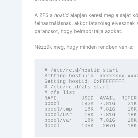
A ZFS a
hostid
alapján keresi meg a saját kö
felhasználásnak, akkor látszólag elvesznek 
parancsot, hogy beimportálja azokat.
Nézzük meg, hogy minden rendben van-e:
# /etc/rc.d/hostid start

Setting hostuuid: xxxxxxxx-xxx
Setting hostid: 0xFFFFFFFF.

# /etc/rc.d/zfs start

# zfs list

NAME        USED  AVAIL  REFER 
bpool       182K  7.81G    21K 
bpool/tmp    18K  7.81G    18K 
bpool/usr    18K  7.81G    18K 
bpool/var    18K  7.81G    18K 
dpool       105K   207G    18K