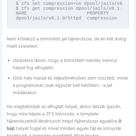
$ zfs set compression=on dpool/jails/v8.1.0/
$ zfs get compression dpool/jails/v8.1.0/htt
NAME                      PROPERTY     VALUE
dpool/jails/v8.1.0/httpd  compression  on   
Nem kötelező a tömörített
jail
fájlrendszer, de én két dolog
miatt szeretem:
ránézésre látom, hogy a tömörített mentés mennyi
helyet fog elfoglalni.
több hely marad és teljesítményben sem roszabb, mivel
a programokat csak egyszer kell betölteni – a
jail
indulásakor.
Ha megtekintjük az elfoglalt helyet, akkor látszik igazán,
hogy mire képes a ZFS klónozás: a
template
fájlrendszerből létrehozott
httpd
fájlrendszer egyelőre
0
bájt
helyet foglal el, mivel minden egyes fájl és könyvtár
hivatkozik a
template
megfelelő állományára: