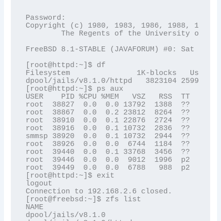
Password:

Copyright (c) 1980, 1983, 1986, 1988, 1990, 
        The Regents of the University of Cal
FreeBSD 8.1-STABLE (JAVAFORUM) #0: Sat Nov 2
[root@httpd:~]$ df

Filesystem               1K-blocks   Used   
dpool/jails/v8.1.0/httpd   3823104 259968 35
[root@httpd:~]$ ps aux

USER    PID %CPU %MEM   VSZ   RSS  TT  STAT 
root  38827  0.0  0.0 13792  1388  ??  SsJ  
root  38867  0.0  0.2 23812  8264  ??  SsJ  
root  38910  0.0  0.1 22876  2724  ??  SsJ  
root  38916  0.0  0.1 10732  2836  ??  SsJ  
smmsp 38920  0.0  0.1 10732  2944  ??  IsJ  
root  38926  0.0  0.0  6744  1184  ??  SsJ  
root  39440  0.0  0.1 33768  3456  ??  SsJ  
root  39446  0.0  0.0  9012  1996  p2  SsJ  
root  39449  0.0  0.0  6788   988  p2  R+J  
[root@httpd:~]$ exit

logout

Connection to 192.168.2.6 closed.

[root@freebsd:~]$ zfs list

NAME                                      US
dpool/jails/v8.1.0                        25