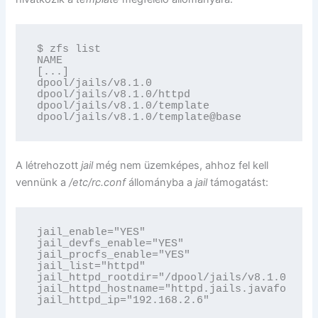
$ zfs list

NAME                                      US
[...]

dpool/jails/v8.1.0                        25
dpool/jails/v8.1.0/httpd                    
dpool/jails/v8.1.0/template               25
dpool/jails/v8.1.0/template@base            
A létrehozott
jail
még nem üzemképes, ahhoz fel kell
vennünk a
/etc/rc.conf
állományba a
jail
támogatást:
jail_enable="YES"

jail_devfs_enable="YES"

jail_procfs_enable="YES"

jail_list="httpd"

jail_httpd_rootdir="/dpool/jails/v8.1.0/http
jail_httpd_hostname="httpd.jails.javaforum.h
jail_httpd_ip="192.168.2.6"