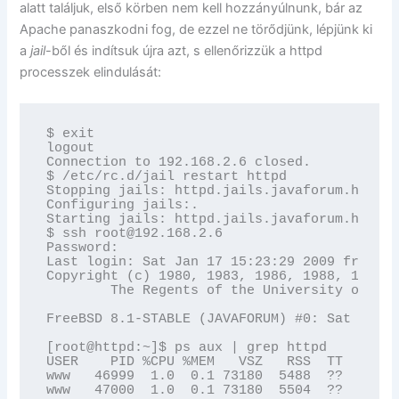
alatt találjuk, első körben nem kell hozzányúlnunk, bár az
Apache panaszkodni fog, de ezzel ne törődjünk, lépjünk ki
a
jail
-ből és indítsuk újra azt, s ellenőrizzük a httpd
processzek elindulását:
$ exit

logout

Connection to 192.168.2.6 closed.

$ /etc/rc.d/jail restart httpd

Stopping jails: httpd.jails.javaforum.hu.

Configuring jails:.

Starting jails: httpd.jails.javaforum.hu.

$ ssh root@192.168.2.6

Password:

Last login: Sat Jan 17 15:23:29 2009 from 19
Copyright (c) 1980, 1983, 1986, 1988, 1990, 
        The Regents of the University of Cal
FreeBSD 8.1-STABLE (JAVAFORUM) #0: Sat Nov 2
[root@httpd:~]$ ps aux | grep httpd

USER    PID %CPU %MEM   VSZ   RSS  TT  STAT 
www   46999  1.0  0.1 73180  5488  ??  SJ   
www   47000  1.0  0.1 73180  5504  ??  SJ   