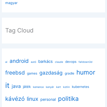
magyar
Tag Cloud
android
barkács
devops
ai
autó
claude
falldown3d
humor
freebsd
gazdaság
games
gradle
it
java
játék
kubernetes
kemence
kenyér
kert
kotlin
politika
kávézó
linux
personal