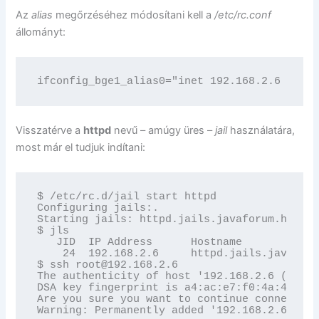
Az
alias
megőrzéséhez módosítani kell a
/etc/rc.conf
állományt:
ifconfig_bge1_alias0="inet 192.168.2.6 netma
Visszatérve a
httpd
nevű – amúgy üres –
jail
használatára,
most már el tudjuk indítani:
$ /etc/rc.d/jail start httpd

Configuring jails:.

Starting jails: httpd.jails.javaforum.hu.

$ jls

   JID  IP Address      Hostname            
    24  192.168.2.6     httpd.jails.javaforu
$ ssh root@192.168.2.6

The authenticity of host '192.168.2.6 (192.1
DSA key fingerprint is a4:ac:e7:f0:4a:43:16:
Are you sure you want to continue connecting
Warning: Permanently added '192.168.2.6' (DS