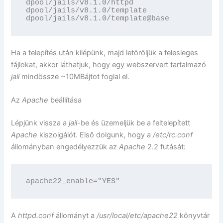
dpool/jails/v8.1.0/httpd                 9.1
dpool/jails/v8.1.0/template               25
dpool/jails/v8.1.0/template@base            
Ha a telepítés után kilépünk, majd letöröljük a felesleges
fájlokat, akkor láthatjuk, hogy egy webszervert tartalmazó
jail
mindössze ~10MBájtot foglal el.
Az
Apache
beállítása
Lépjünk vissza a
jail
-be és üzemeljük be a feltelepített
Apache
kiszolgálót. Első dolgunk, hogy a
/etc/rc.conf
állományban engedélyezzük az
Apache
2.2 futását:
apache22_enable="YES"
A
httpd.conf
állományt a
/usr/local/etc/apache22
könyvtár