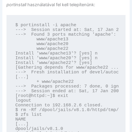
portinstall
használatával fel kell telepítenünk:
$ portinstall -i apache

--->  Session started at: Sat, 17 Jan 2009 1
--->  Found 3 ports matching 'apache':

        www/apache13

        www/apache20

        www/apache22

Install 'www/apache13'? [yes] n

Install 'www/apache20'? [yes] n

Install 'www/apache22'? [yes]

[Gathering depends for www/apache22 ........
--->  Fresh installation of devel/autoconf-w
[...]

        + www/apache22

--->  Packages processed: 7 done, 0 ignored,
--->  Session ended at: Sat, 17 Jan 2009 15:
[root@httpd:~]$ exit

logout

Connection to 192.168.2.6 closed.

$ rm -Rf /dpool/jails/v8.1.0/httpd/tmp/*

$ zfs list

NAME                                      US
[...]

dpool/jails/v8.1.0                        26