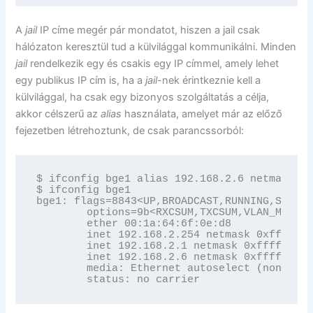
A
jail
IP címe megér pár mondatot, hiszen a jail csak
hálózaton keresztül tud a külvilággal kommunikálni. Minden
jail
rendelkezik egy és csakis egy IP címmel, amely lehet
egy publikus IP cím is, ha a
jail
-nek érintkeznie kell a
külvilággal, ha csak egy bizonyos szolgáltatás a célja,
akkor célszerű az
alias
használata, amelyet már az előző
fejezetben létrehoztunk, de csak parancssorból:
$ ifconfig bge1 alias 192.168.2.6 netmask 25
$ ifconfig bge1

bge1: flags=8843<UP,BROADCAST,RUNNING,SIMPLE
        options=9b<RXCSUM,TXCSUM,VLAN_MTU,VL
        ether 00:1a:64:6f:0e:d8

        inet 192.168.2.254 netmask 0xffffff0
        inet 192.168.2.1 netmask 0xffffff00 
        inet 192.168.2.6 netmask 0xffffff00 
        media: Ethernet autoselect (none)

        status: no carrier