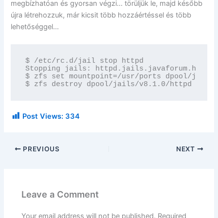
megbízhatóan és gyorsan végzi… törüljük le, majd később
újra létrehozzuk, már kicsit több hozzáértéssel és több
lehetőséggel…
$ /etc/rc.d/jail stop httpd

Stopping jails: httpd.jails.javaforum.hu.

$ zfs set mountpoint=/usr/ports dpool/jails/
$ zfs destroy dpool/jails/v8.1.0/httpd
Post Views:
334
PREVIOUS
NEXT
Leave a Comment
Your email address will not be published.
Required