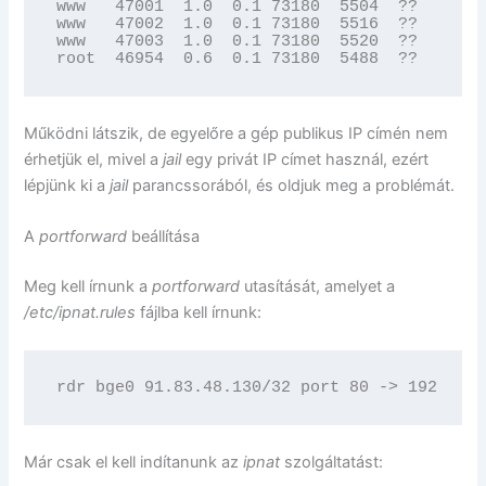
www   47001  1.0  0.1 73180  5504  ??  SJ   
www   47002  1.0  0.1 73180  5516  ??  SJ   
www   47003  1.0  0.1 73180  5520  ??  SJ   
root  46954  0.6  0.1 73180  5488  ??  SsJ  
Működni látszik, de egyelőre a gép publikus IP címén nem
érhetjük el, mivel a
jail
egy privát IP címet használ, ezért
lépjünk ki a
jail
parancssorából, és oldjuk meg a problémát.
A
portforward
beállítása
Meg kell írnunk a
portforward
utasítását, amelyet a
/etc/ipnat.rules
fájlba kell írnunk:
rdr bge0 91.83.48.130/32 port 80 -> 192.168.
Már csak el kell indítanunk az
ipnat
szolgáltatást: