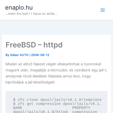
Skip
enaplo.hu
to
...mert írni kell / I have to write...
content
FreeBSD – httpd
By
Gábor AUTH
/
2008-08-12
Miután az előző fejezet végén eltakarítottuk a nyomokat
magunk után, megejtjük a klónozást, és csinálunk egy
jail
-t,
amelynek rövid életében feladata annyi lesz, hogy
kipróbáljuk a
jail
lehetőségeit:
$ zfs clone dpool/jails/v8.1.0/template@base
$ zfs get compression dpool/jails/v8.1.0/htt
NAME                      PROPERTY     VALUE
dpool/jails/v8.1.0/httpd  compression  off  