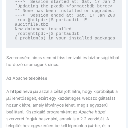
--->  Session started at: Sat, 17 Jan 2009 1
[Updating the pkgdb <format:bdb_btree> in /v
** None has been installed or upgraded.

--->  Session ended at: Sat, 17 Jan 2009 15:
[root@httpd:~]$ portaudit -F

auditfile.tbz                               
New database installed.

[root@httpd:~]$ portaudit

0 problem(s) in your installed packages foun
Szerencsére nincs semmi frissítenivaló és biztonsági hibát
hordozó csomagunk sincs.
Az Apache telepítése
A
httpd
nevű
jail
azzal a céllal jött létre, hogy kipróbáljuk a
jail
lehetőségeit, ezért egy kezdetleges webszolgáltatást
hozunk létre, amely látványos lehet, mégis egyszerű
beállítani. Kiszolgáló programként az
Apache httpd
szerverét fogjuk használni, annak is a 2.2 verzióját. A
telepítéshez egyszerűen be kell lépnünk a
jail
-be, és a