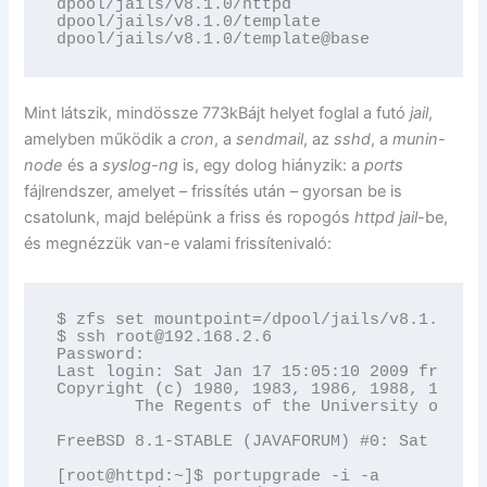
dpool/jails/v8.1.0/httpd                  77
dpool/jails/v8.1.0/template               25
dpool/jails/v8.1.0/template@base            
Mint látszik, mindössze 773kBájt helyet foglal a futó
jail
,
amelyben működik a
cron
, a
sendmail
, az
sshd
, a
munin-
node
és a
syslog-ng
is, egy dolog hiányzik: a
ports
fájlrendszer, amelyet – frissítés után – gyorsan be is
csatolunk, majd belépünk a friss és ropogós
httpd
jail
-be,
és megnézzük van-e valami frissítenivaló:
$ zfs set mountpoint=/dpool/jails/v8.1.0/htt
$ ssh root@192.168.2.6

Password:

Last login: Sat Jan 17 15:05:10 2009 from 19
Copyright (c) 1980, 1983, 1986, 1988, 1990, 
        The Regents of the University of Cal
FreeBSD 8.1-STABLE (JAVAFORUM) #0: Sat Nov 2
[root@httpd:~]$ portupgrade -i -a
