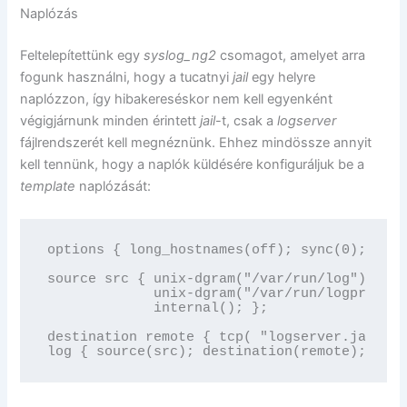
Naplózás
Feltelepítettünk egy
syslog_ng2
csomagot, amelyet arra
fogunk használni, hogy a tucatnyi
jail
egy helyre
naplózzon, így hibakereséskor nem kell egyenként
végigjárnunk minden érintett
jail
-t, csak a
logserver
fájlrendszerét kell megnéznünk. Ehhez mindössze annyit
kell tennünk, hogy a naplók küldésére konfiguráljuk be a
template
naplózását:
options { long_hostnames(off); sync(0); };

source src { unix-dgram("/var/run/log");

             unix-dgram("/var/run/logpriv" p
             internal(); };

destination remote { tcp( "logserver.jails.j
log { source(src); destination(remote); };