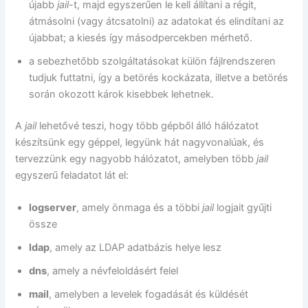
újabb
jail
-t, majd egyszerűen le kell állítani a régit,
átmásolni (vagy átcsatolni) az adatokat és elindítani az
újabbat; a kiesés így másodpercekben mérhető.
a sebezhetőbb szolgáltatásokat külön fájlrendszeren
tudjuk futtatni, így a betörés kockázata, illetve a betörés
során okozott károk kisebbek lehetnek.
A
jail
lehetővé teszi, hogy több gépből álló hálózatot
készítsünk egy géppel, legyünk hát nagyvonalúak, és
tervezzünk egy nagyobb hálózatot, amelyben több
jail
egyszerű feladatot lát el:
logserver
, amely önmaga és a többi
jail
logjait gyűjti
össze
ldap
, amely az LDAP adatbázis helye lesz
dns
, amely a névfeloldásért felel
mail
, amelyben a levelek fogadását és küldését