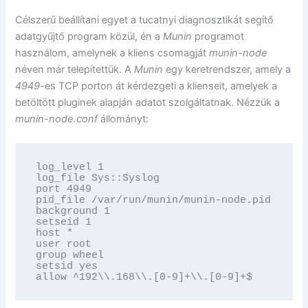
Célszerű beállítani egyet a tucatnyi diagnosztikát segítő
adatgyűjtő program közül, én a
Munin
programot
használom, amelynek a kliens csomagját
munin-node
néven már telepítettük. A
Munin
egy keretrendszer, amely a
4949
-es TCP porton át kérdezgeti a klienseit, amelyek a
betöltött pluginek alapján adatot szolgáltatnak. Nézzük a
munin-node.conf
állományt:
log_level 1

log_file Sys::Syslog

port 4949

pid_file /var/run/munin/munin-node.pid

background 1

setseid 1

host *

user root

group wheel

setsid yes

allow ^192\\.168\\.[0-9]+\\.[0-9]+$