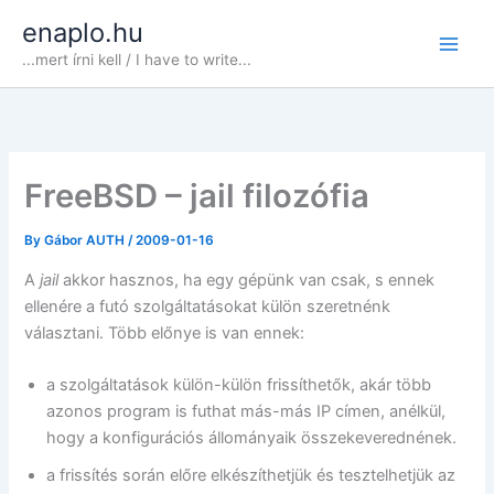
Skip
enaplo.hu
to
...mert írni kell / I have to write...
content
FreeBSD – jail filozófia
By
Gábor AUTH
/
2009-01-16
A
jail
akkor hasznos, ha egy gépünk van csak, s ennek
ellenére a futó szolgáltatásokat külön szeretnénk
választani. Több előnye is van ennek:
a szolgáltatások külön-külön frissíthetők, akár több
azonos program is futhat más-más IP címen, anélkül,
hogy a konfigurációs állományaik összekeverednének.
a frissítés során előre elkészíthetjük és tesztelhetjük az