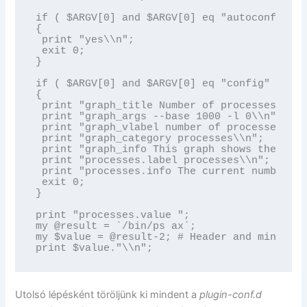
if ( $ARGV[0] and $ARGV[0] eq "autoconf" )

{

 print "yes\\n";

 exit 0;

}

if ( $ARGV[0] and $ARGV[0] eq "config" )

{

 print "graph_title Number of processes\\n";

 print "graph_args --base 1000 -l 0\\n";

 print "graph_vlabel number of processes\\n";
 print "graph_category processes\\n";

 print "graph_info This graph shows the numb
 print "processes.label processes\\n";

 print "processes.info The current number of
 exit 0;

}

print "processes.value ";

my @result = `/bin/ps ax`;

my $value = @result-2; # Header and mine

print $value."\\n";
Utolsó lépésként töröljünk ki mindent a
plugin-conf.d