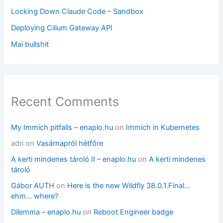
Locking Down Claude Code – Sandbox
Deploying Cilium Gateway API
Mai bullshit
Recent Comments
My Immich pitfalls – enaplo.hu
on
Immich in Kubernetes
adri
on
Vasárnapról hétfőre
A kerti mindenes tároló II – enaplo.hu
on
A kerti mindenes
tároló
Gábor AUTH
on
Here is the new Wildfly 38.0.1.Final…
ehm… where?
Dilemma – enaplo.hu
on
Reboot Engineer badge