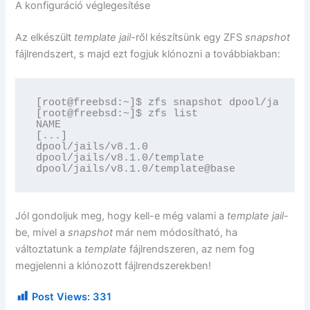
A konfiguráció véglegesítése
Az elkészült
template
jail
-ről készítsünk egy ZFS
snapshot
fájlrendszert, s majd ezt fogjuk klónozni a továbbiakban:
[root@freebsd:~]$ zfs snapshot dpool/jails/v
[root@freebsd:~]$ zfs list

NAME                                      US
[...]

dpool/jails/v8.1.0                        25
dpool/jails/v8.1.0/template               25
dpool/jails/v8.1.0/template@base            
Jól gondoljuk meg, hogy kell-e még valami a
template
jail
-
be, mivel a
snapshot
már nem módosítható, ha
változtatunk a
template
fájlrendszeren, az nem fog
megjelenni a klónozott fájlrendszerekben!
Post Views:
331