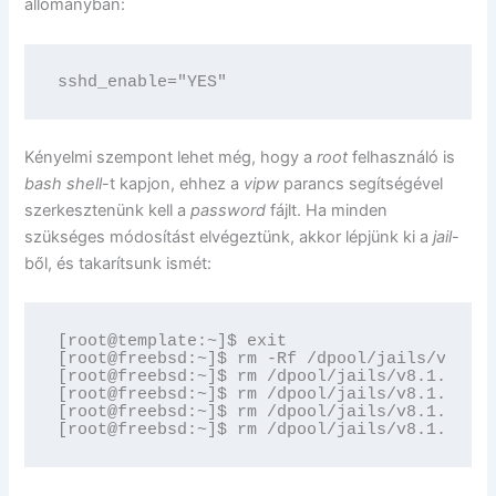
állományban:
sshd_enable="YES"
Kényelmi szempont lehet még, hogy a
root
felhasználó is
bash
shell
-t kapjon, ehhez a
vipw
parancs segítségével
szerkesztenünk kell a
password
fájlt. Ha minden
szükséges módosítást elvégeztünk, akkor lépjünk ki a
jail
-
ből, és takarítsunk ismét:
[root@template:~]$ exit

[root@freebsd:~]$ rm -Rf /dpool/jails/v8.1.0
[root@freebsd:~]$ rm /dpool/jails/v8.1.0/tem
[root@freebsd:~]$ rm /dpool/jails/v8.1.0/tem
[root@freebsd:~]$ rm /dpool/jails/v8.1.0/tem
[root@freebsd:~]$ rm /dpool/jails/v8.1.0/tem