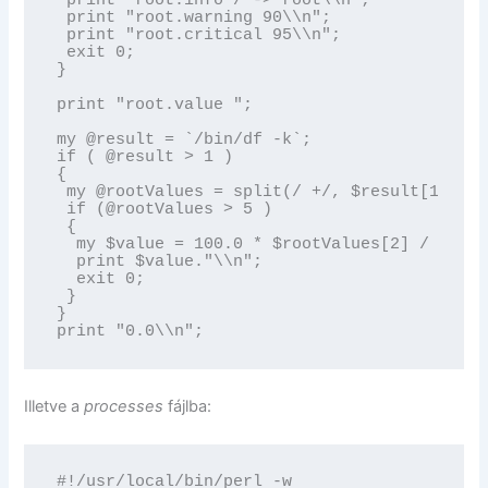
 print "root.info / -> root\\n";

 print "root.warning 90\\n";

 print "root.critical 95\\n";

 exit 0;

}

print "root.value ";

my @result = `/bin/df -k`;

if ( @result > 1 )

{

 my @rootValues = split(/ +/, $result[1]);

 if (@rootValues > 5 )

 {

  my $value = 100.0 * $rootValues[2] / $root
  print $value."\\n";

  exit 0;

 }

}

print "0.0\\n";
Illetve a
processes
fájlba:
#!/usr/local/bin/perl -w
