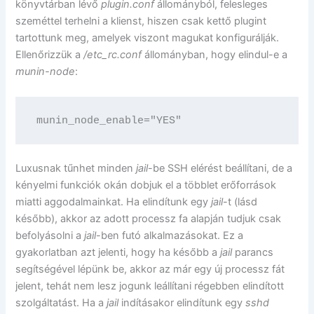
könyvtárban lévő
plugin.conf
állományból, felesleges
szeméttel terhelni a klienst, hiszen csak kettő plugint
tartottunk meg, amelyek viszont magukat konfigurálják.
Ellenőrizzük a
/etc_rc.conf
állományban, hogy elindul-e a
munin-node
:
munin_node_enable="YES"
Luxusnak tűnhet minden
jail
-be SSH elérést beállítani, de a
kényelmi funkciók okán dobjuk el a többlet erőforrások
miatti aggodalmainkat. Ha elindítunk egy
jail
-t (lásd
később), akkor az adott processz fa alapján tudjuk csak
befolyásolni a
jail
-ben futó alkalmazásokat. Ez a
gyakorlatban azt jelenti, hogy ha később a
jail
parancs
segítségével lépünk be, akkor az már egy új processz fát
jelent, tehát nem lesz jogunk leállítani régebben elindított
szolgáltatást. Ha a
jail
indításakor elindítunk egy
sshd