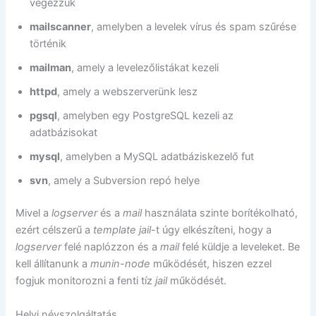
végezzük
mailscanner
, amelyben a levelek vírus és spam szűrése
történik
mailman
, amely a levelezőlistákat kezeli
httpd
, amely a webszerverünk lesz
pgsql
, amelyben egy PostgreSQL kezeli az
adatbázisokat
mysql
, amelyben a MySQL adatbáziskezelő fut
svn
, amely a Subversion repó helye
Mivel a
logserver
és a
mail
használata szinte borítékolható,
ezért célszerű a
template
jail
-t úgy elkészíteni, hogy a
logserver
felé naplózzon és a
mail
felé küldje a leveleket. Be
kell állítanunk a
munin-node
működését, hiszen ezzel
fogjuk monitorozni a fenti tíz
jail
működését.
Helyi névszolgáltatás