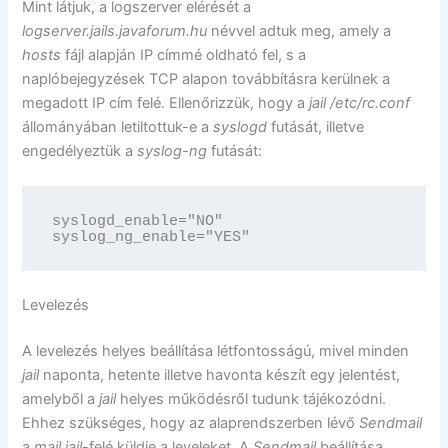
Mint látjuk, a logszerver elérését a
logserver.jails.javaforum.hu
névvel adtuk meg, amely a
hosts
fájl alapján IP címmé oldható fel, s a
naplóbejegyzések TCP alapon továbbításra kerülnek a
megadott IP cím felé. Ellenőrizzük, hogy a
jail
/etc/rc.conf
állományában letiltottuk-e a
syslogd
futását, illetve
engedélyeztük a
syslog-ng
futását:
syslogd_enable="NO"

syslog_ng_enable="YES"
Levelezés
A levelezés helyes beállítása létfontosságú, mivel minden
jail
naponta, hetente illetve havonta készít egy jelentést,
amelyből a
jail
helyes működésről tudunk tájékozódni.
Ehhez szükséges, hogy az alaprendszerben lévő
Sendmail
a
mail
jail
-felé küldje a leveleket. A
Sendmail
beállítása