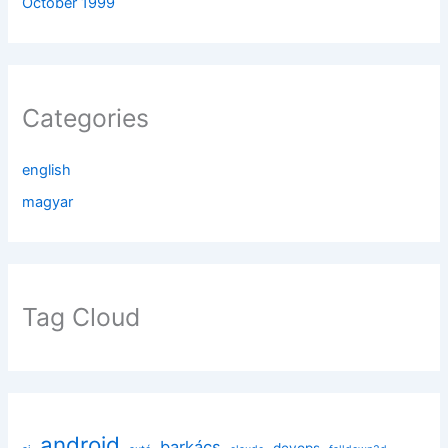
October 1999
Categories
english
magyar
Tag Cloud
android
barkács
devops