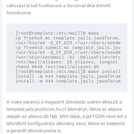
változást le kell fordítanunk a
Sendmail
által érthető
formátumra:
[root@template:/etc/mail]$ make

cp freebsd.mc template.jails.javaforum.hu.mc

/usr/bin/m4 -D_CF_DIR_=/usr/share/sendmail/c
cp freebsd.submit.mc template.jails.javaforu
/usr/bin/m4 -D_CF_DIR_=/usr/share/sendmail/c
/usr/sbin/sendmail -bi -OAliasFile=/etc/mail
/etc/mail/aliases: 28 aliases, longest 17 by
chmod 0640 /etc/mail/aliases.db

[root@template:/etc/mail]$ make install

install -m 444 template.jails.javaforum.hu.c
install -m 444 template.jails.javaforum.hu.s
A
make
parancs a megadott útmutatás szerint elkészíti a
template.jails.javaforum.hu.cf
állományt, illetve az
aliases
alapján az
aliases.db
fájlt. Mint látjuk, a
jail
FQDN neve lett a
lefordított konfigurációs állomány neve, illetve ez belekerül
a generált állományokba is.