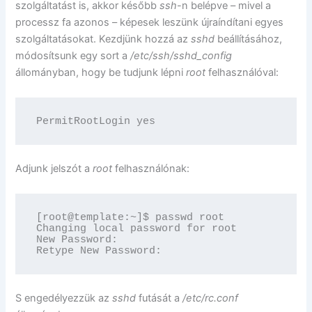
szolgáltatást is, akkor később
ssh
-n belépve – mivel a
processz fa azonos – képesek leszünk újraíndítani egyes
szolgáltatásokat. Kezdjünk hozzá az
sshd
beállításához,
módosítsunk egy sort a
/etc/ssh/sshd_config
állományban, hogy be tudjunk lépni
root
felhasználóval:
PermitRootLogin yes
Adjunk jelszót a
root
felhasználónak:
[root@template:~]$ passwd root

Changing local password for root

New Password:

Retype New Password:
S engedélyezzük az
sshd
futását a
/etc/rc.conf