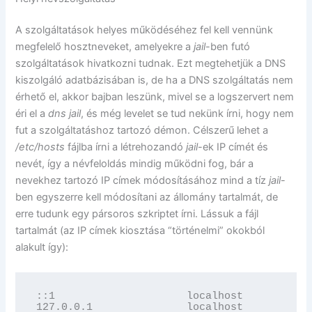
A szolgáltatások helyes működéséhez fel kell vennünk
megfelelő hosztneveket, amelyekre a
jail
-ben futó
szolgáltatások hivatkozni tudnak. Ezt megtehetjük a DNS
kiszolgáló adatbázisában is, de ha a DNS szolgáltatás nem
érhető el, akkor bajban leszünk, mivel se a logszervert nem
éri el a
dns
jail
, és még levelet se tud nekünk írni, hogy nem
fut a szolgáltatáshoz tartozó démon. Célszerű lehet a
/etc/hosts
fájlba írni a létrehozandó
jail
-ek IP címét és
nevét, így a névfeloldás mindig működni fog, bár a
nevekhez tartozó IP címek módosításához mind a tíz
jail
-
ben egyszerre kell módosítani az állomány tartalmát, de
erre tudunk egy pársoros szkriptet írni. Lássuk a fájl
tartalmát (az IP címek kiosztása “történelmi” okokból
alakult így):
::1                     localhost

127.0.0.1               localhost
