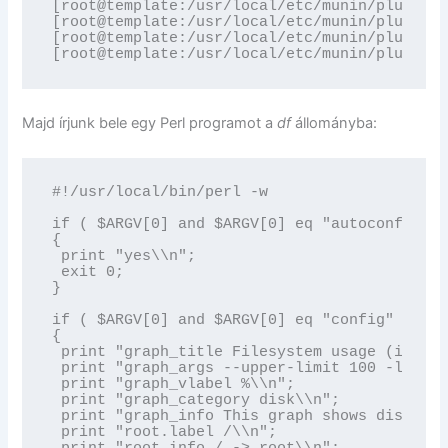
[root@template:/usr/local/etc/munin/plugins]
[root@template:/usr/local/etc/munin/plugins]
[root@template:/usr/local/etc/munin/plugins]
[root@template:/usr/local/etc/munin/plugins]
Majd írjunk bele egy Perl programot a
df
állományba:
#!/usr/local/bin/perl -w

if ( $ARGV[0] and $ARGV[0] eq "autoconf" )

{

 print "yes\\n";

 exit 0;

}

if ( $ARGV[0] and $ARGV[0] eq "config" )

{

 print "graph_title Filesystem usage (in %)\
 print "graph_args --upper-limit 100 -l 0\\n
 print "graph_vlabel %\\n";

 print "graph_category disk\\n";

 print "graph_info This graph shows disk usa
 print "root.label /\\n";
