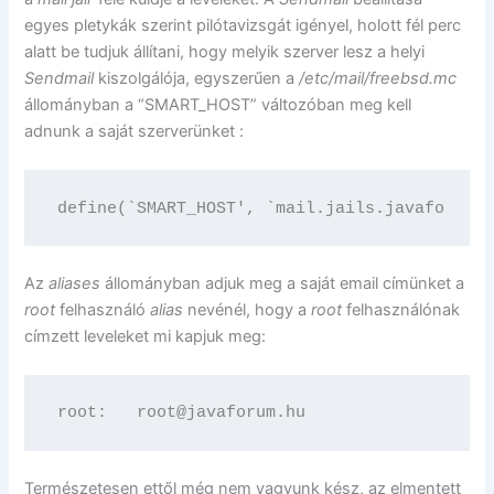
egyes pletykák szerint pilótavizsgát igényel, holott fél perc
alatt be tudjuk állítani, hogy melyik szerver lesz a helyi
Sendmail
kiszolgálója, egyszerűen a
/etc/mail/freebsd.mc
állományban a “SMART_HOST” változóban meg kell
adnunk a saját szerverünket :
define(`SMART_HOST', `mail.jails.javaforum.h
Az
aliases
állományban adjuk meg a saját email címünket a
root
felhasználó
alias
nevénél, hogy a
root
felhasználónak
címzett leveleket mi kapjuk meg:
root:   root@javaforum.hu
Természetesen ettől még nem vagyunk kész, az elmentett