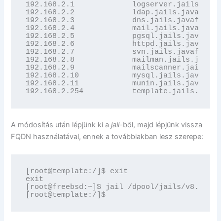
192.168.2.1             logserver.jails.java
192.168.2.2             ldap.jails.javaforum
192.168.2.3             dns.jails.javaforum.
192.168.2.4             mail.jails.javaforum
192.168.2.5             pgsql.jails.javaforu
192.168.2.6             httpd.jails.javaforu
192.168.2.7             svn.jails.javaforum.
192.168.2.8             mailman.jails.javafo
192.168.2.9             mailscanner.jails.ja
192.168.2.10            mysql.jails.javaforu
192.168.2.11            munin.jails.javaforu
192.168.2.254           template.jails.javaf
A módosítás után lépjünk ki a
jail
-ből, majd lépjünk vissza
FQDN használatával, ennek a továbbiakban lesz szerepe:
[root@template:/]$ exit

exit

[root@freebsd:~]$ jail /dpool/jails/v8.1.0/t
[root@template:/]$