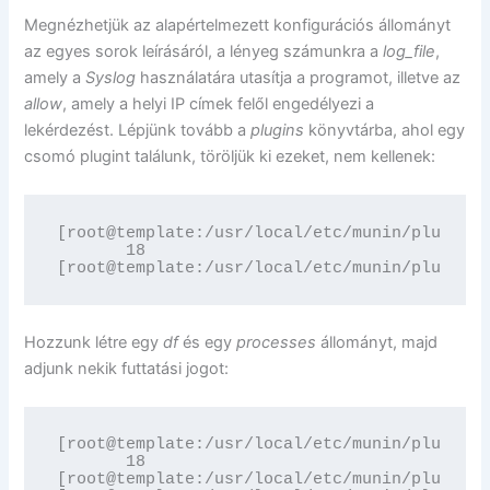
Megnézhetjük az alapértelmezett konfigurációs állományt
az egyes sorok leírásáról, a lényeg számunkra a
log_file
,
amely a
Syslog
használatára utasítja a programot, illetve az
allow
, amely a helyi IP címek felől engedélyezi a
lekérdezést. Lépjünk tovább a
plugins
könyvtárba, ahol egy
csomó plugint találunk, töröljük ki ezeket, nem kellenek:
[root@template:/usr/local/etc/munin/plugins]
       18

[root@template:/usr/local/etc/munin/plugins]
Hozzunk létre egy
df
és egy
processes
állományt, majd
adjunk nekik futtatási jogot:
[root@template:/usr/local/etc/munin/plugins]
       18

[root@template:/usr/local/etc/munin/plugins]