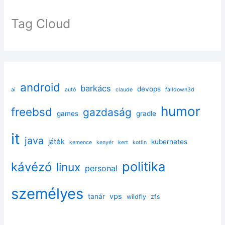
Tag Cloud
android
barkács
devops
ai
autó
claude
falldown3d
humor
freebsd
gazdaság
games
gradle
it
java
játék
kubernetes
kemence
kenyér
kert
kotlin
politika
kávézó
linux
personal
személyes
vps
tanár
wildfly
zfs