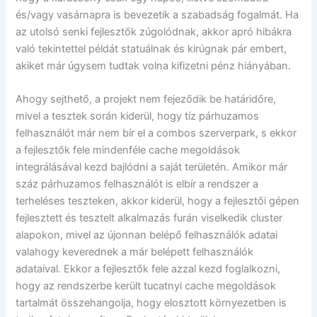
és/vagy vasárnapra is bevezetik a szabadság fogalmát. Ha
az utolsó senki fejlesztők zúgolódnak, akkor apró hibákra
való tekintettel példát statuálnak és kirúgnak pár embert,
akiket már úgysem tudtak volna kifizetni pénz hiányában.
Ahogy sejthető, a projekt nem fejeződik be határidőre,
mivel a tesztek során kiderül, hogy tíz párhuzamos
felhasználót már nem bír el a combos szerverpark, s ekkor
a fejlesztők fele mindenféle cache megoldások
integrálásával kezd bajlódni a saját területén. Amikor már
száz párhuzamos felhasználót is elbír a rendszer a
terheléses teszteken, akkor kiderül, hogy a fejlesztői gépen
fejlesztett és tesztelt alkalmazás furán viselkedik cluster
alapokon, mivel az újonnan belépő felhasználók adatai
valahogy keverednek a már belépett felhasználók
adataival. Ekkor a fejlesztők fele azzal kezd foglalkozni,
hogy az rendszerbe került tucatnyi cache megoldások
tartalmát összehangolja, hogy elosztott környezetben is