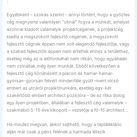
Egyébként – szokás szerint – annyi történt, hogy a győztes
cég megnyerte valamilyen “oknál” fogva a munkát, amelyet
azonnal kiadott valamelyik projektcégének, a projektcég
kiadta a megszokott fejlesztő cégének, a megszokott
fejlesztő cégnek éppen nem volt elegendő fejlesztője, vagy
a szabad fejlesztők éppen nem értettek ehhez a területhez,
esetleg még az is előfordulhat nem ritkán, hogy egyáltalán
nem csináltak még ilyen munkát. Ebből következően a
fejlesztő cég körülnézett a piacon és hamar-hamar-
gyorsan-gyorsan felvett mindenféle gyütt-ment olcsó
embert az utcáról projektmunkára, esetleg egy-két
szakértőbb embert architect pozícióra – de ez ritka dolog
egy ilyen projektben, általában a fejlesztő cég valamelyik –
szakmából 5-15 éve kikopott – vezetője a fő-fő architect…
Ha mindez megvan, akkor sejthető, hogy a tápláléklánc
alján már csak a pénz felének a harmada létezik