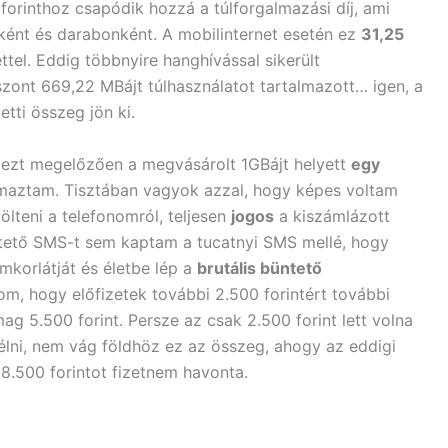
forinthoz csapódik hozzá a túlforgalmazási díj, ami
ként és darabonként. A mobilinternet esetén ez
31,25
ttel. Eddig többnyire hanghívással sikerült
iszont 669,22 MBájt túlhasználatot tartalmazott… igen, a
tti összeg jön ki.
y ezt megelőzően a megvásárolt 1GBájt helyett
egy
maztam. Tisztában vagyok azzal, hogy képes voltam
ölteni a telefonomról, teljesen
jogos
a kiszámlázott
ztető SMS-t sem kaptam a tucatnyi SMS mellé, hogy
mkorlátját és életbe lép a
brutális büntető
m, hogy előfizetek további 2.500 forintért további
g 5.500 forint. Persze az csak 2.500 forint lett volna
élni, nem vág földhöz ez az összeg, ahogy az eddigi
 8.500 forintot fizetnem havonta.