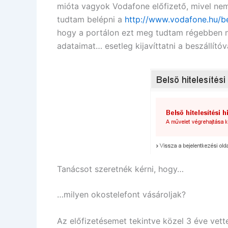
mióta vagyok Vodafone előfizető, mivel nem
tudtam belépni a
http://www.vodafone.hu/b
hogy a portálon ezt meg tudtam régebben n
adataimat… esetleg kijavíttatni a beszállító
Tanácsot szeretnék kérni, hogy…
…milyen okostelefont vásároljak?
Az előfizetésemet tekintve közel 3 éve vett