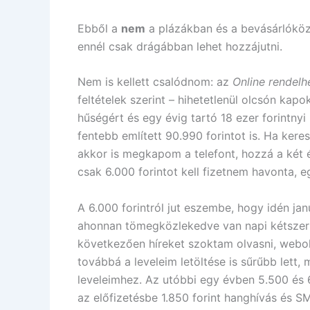
Ebből a
nem
a plázákban és a bevásárlók
ennél csak drágábban lehet hozzájutni.
Nem is kellett csalódnom: az
Online rendelh
feltételek szerint – hihetetlenül olcsón kap
hűségért és egy évig tartó 18 ezer forintnyi
fentebb említett 90.990 forintot is. Ha ker
akkor is megkapom a telefont, hozzá a két év
csak 6.000 forintot kell fizetnem havonta, 
A 6.000 forintról jut eszembe, hogy idén ja
ahonnan tömegközlekedve van napi kétszer 
következően híreket szoktam olvasni, webold
továbbá a leveleim letöltése is sűrűbb lett
leveleimhez. Az utóbbi egy évben 5.500 és 
az előfizetésbe 1.850 forint hanghívás és SM