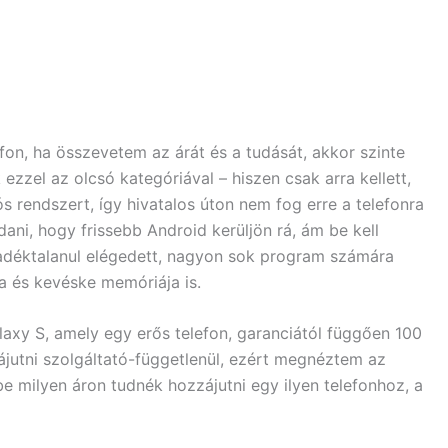
on, ha összevetem az árát és a tudását, akkor szinte
zzel az olcsó kategóriával – hiszen csak arra kellett,
 rendszert, így hivatalos úton nem fog erre a telefonra
ani, hogy frissebb Android kerüljön rá, ám be kell
radéktalanul elégedett, nagyon sok program számára
ra és kevéske memóriája is.
xy S, amely egy erős telefon, garanciától függően 100
zájutni szolgáltató-függetlenül, ezért megnéztem az
be milyen áron tudnék hozzájutni egy ilyen telefonhoz, a