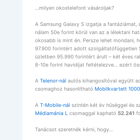
…milyen okostelefont vásároljak?
A Samsung Galaxy S izgatja a fantáziámat, á
nálam 50e forint körül van az a lélektani ha
okosabb is mint én. Persze lehet mondani, 
97.900 forintért adott szolgáltatófüggetle
üzletben 95.990 forintért árult – két éves 
8-10e forint havidíjat feltételezve… ezért 
A
Telenor-nál
autós kihangosítóval együtt a
csomaghoz hasonlítható
Mobilkvartett 1000
A
T-Mobile-nál
szintén két év hűséggel és s
Médiamánia L
csomaggal kapható
52.241
fo
Tanácsot szeretnék kérni, hogy…