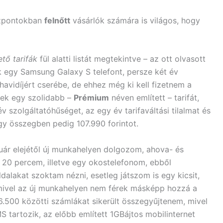
özpontokban
felnőtt
vásárlók számára is világos, hogy
ető tarifák
fül alatti listát megtekintve – az ott olvasott
ok egy Samsung Galaxy S telefont, persze két év
 havidíjért cserébe, de ehhez még ki kell fizetnem a
esek egy szolidabb –
Prémium
néven említett – tarifát,
 szolgáltatóhűséget, az egy év tarifaváltási tilalmat és
egy összegben pedig 107.990 forintot.
nuár elejétől új munkahelyen dolgozom, ahova- és
20 percem, illetve egy okostelefonom, ebből
alakat szoktam nézni, esetleg játszom is egy kicsit,
, mivel az új munkahelyen nem férek másképp hozzá a
6.500 közötti számlákat sikerült összegyűjtenem, mivel
S tartozik, az előbb említett 1GBájtos mobilinternet