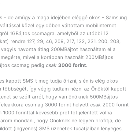
.
s – de amúgy a maga idejében eléggé okos – Samsung
 váltással közel egyidőben váltottam mobilinternet
gról 1GBájtos csomagra, amelyből az utóbbi 12
t) rendre 127, 29, 46, 209, 217, 132, 231, 200, 203,
, vagyis havonta átlag 200MBájtot használtam el a
is megérte, mivel a korábban használt 200MBájtos
Bájtos csomag pedig
csak
3000 forint
.
s kapott SMS-t meg tudja őrizni, s én is elég okos
többségét, így végig tudtam nézni az Önöktől kapott
zenet se szólt arról, hogy van önöknek 500MBájtos
feleakkora csomag 3000 forint helyett
csak
2000 forint
 1000 forinttal kevesebb profitot jelentett volna
arom mondani, hogy Önöknek ne legyen profitja, de
ldött (ingyenes) SMS üzenetek tucatjaiban lényeges