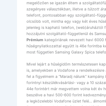
megelőzően se igazán éltem a szolgáltatófü
szegényes választékban
, illetve a
túlzott ár
telefont, pontosabban egy szolgáltató-füg
olcsóbb volt, mintha egy vagy két éves hűs
jelenleg is kapható telefon, (web)áruháztól 
hozzájutni szolgáltató-függetlenül és Sams
Prémium
kategóriának nevezett havi 6000 
hűségnyilatkozattal együtt is 46e forintba k
most független Samsing Galaxy Spica telef
Mivel lejárt a hűségidőm
természetesen
kapt
is, amelyekben a Vodafone a rendelkezésre ál
fel a figyelmem a “Maradj nálunk” kampány k
forintnyi készülékvásárlási- vagy a 10 száza
44e forintért már megvettem volna két év 
beszélve a havi 500-600 forint kedvezmény
a legközelebbi Vodafone üzlet felé… álmom