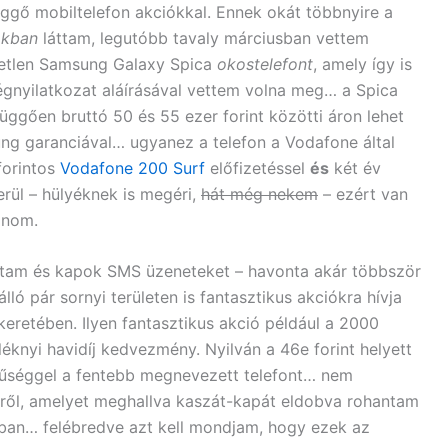
ggő mobiltelefon akciókkal. Ennek okát többnyire a
akban
láttam, legutóbb tavaly márciusban vettem
getlen Samsung Galaxy Spica
okostelefont
, amely így is
égnyilatkozat aláírásával vettem volna meg… a Spica
függően bruttó 50 és 55 ezer forint közötti áron lehet
ung garanciával… ugyanez a telefon a Vodafone által
forintos
Vodafone 200 Surf
előfizetéssel
és
két év
erül – hülyéknek is megéri,
hát még nekem
– ezért van
onom.
am és kapok SMS üzeneteket – havonta akár többször
ló pár sornyi területen is fantasztikus akciókra hívja
eretében. Ilyen fantasztikus akció például a 2000
léknyi havidíj kedvezmény. Nyilván a 46e forint helyett
hűséggel a fentebb megnevezett telefont… nem
ről, amelyet meghallva kaszát-kapát eldobva rohantam
ban… felébredve azt kell mondjam, hogy ezek az