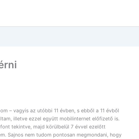
érni
om – vagyis az utóbbi 11 évben, s ebből a 11 évből
tam, illetve ezzel együtt mobilinternet előfizető is.
ont tekintve, majd körülbelül 7 évvel ezelőtt
tem. Sajnos nem tudom pontosan megmondani, hogy