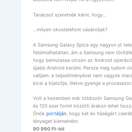
Tanácsot szeretnék kérni, hogy…
…milyen okostelefont vásároljak?
A Samsung Galaxy Spica egy nagyon jó telef
felülmúlhatatlan, ám a Samsung nem törődik e
hogy bemutassa olcsón az Android operációs
újabb Android kerülni. Persze meg tudom old
valljam: a teljesítményével nem vagyok ma
kicsi a kijelzője, illetve gyenge a processzo
Volt a kezemben már többször Samsung Gala
és 120 ezer forint közötti árakon lehet hoz
Önök
portálján
, hogy két év hűségért cseré
lényeget kiemelném:
90 990 Ft-tól