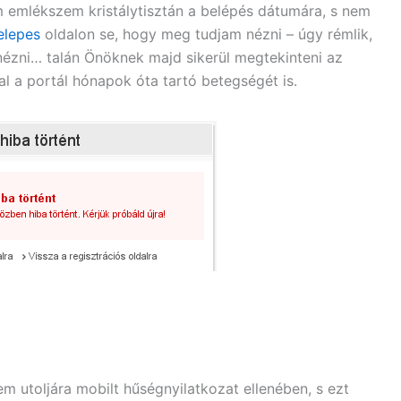
 emlékszem kristálytisztán a belépés dátumára, s nem
elepes
oldalon se, hogy meg tudjam nézni – úgy rémlik,
ézni… talán Önöknek majd sikerül megtekinteni az
val a portál hónapok óta tartó betegségét is.
em utoljára mobilt hűségnyilatkozat ellenében, s ezt