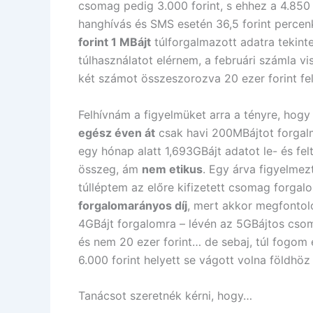
csomag pedig 3.000 forint, s ehhez a 4.850 
hanghívás és SMS esetén 36,5 forint percen
forint 1 MBájt
túlforgalmazott adatra tekinte
túlhasználatot elérnem, a februári számla v
két számot összeszorozva 20 ezer forint fele
Felhívnám a figyelmüket arra a tényre, hog
egész éven át
csak havi 200MBájtot forgal
egy hónap alatt 1,693GBájt adatot le- és felt
összeg, ám
nem etikus
. Egy árva figyelme
túlléptem az előre kifizetett csomag forgalo
forgalomarányos díj
, mert akkor megfontolo
4GBájt forgalomra – lévén az 5GBájtos csoma
és nem 20 ezer forint… de sebaj, túl fogom 
6.000 forint helyett se vágott volna földhöz
Tanácsot szeretnék kérni, hogy…