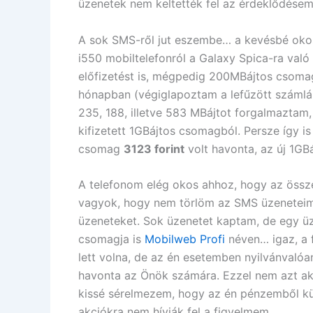
üzenetek nem keltették fel az érdeklődésem
A sok SMS-ről jut eszembe… a kevésbé oko
i550 mobiltelefonról a Galaxy Spica-ra való
előfizetést is, mégpedig 200MBájtos csoma
hónapban (végiglapoztam a lefűzött számláka
235, 188, illetve 583 MBájtot forgalmaztam
kifizetett 1GBájtos csomagból. Persze így 
csomag
3123 forint
volt havonta, az új 1G
A telefonom elég okos ahhoz, hogy az össze
vagyok, hogy nem törlöm az SMS üzeneteim 
üzeneteket. Sok üzenetet kaptam, de egy ü
csomagja is
Mobilweb Profi
néven… igaz, a 
lett volna, de az én esetemben nyilvánvalóan
havonta az Önök számára. Ezzel nem azt ak
kissé sérelmezem, hogy az én pénzemből kü
akciókra nem hívják fel a figyelmem.