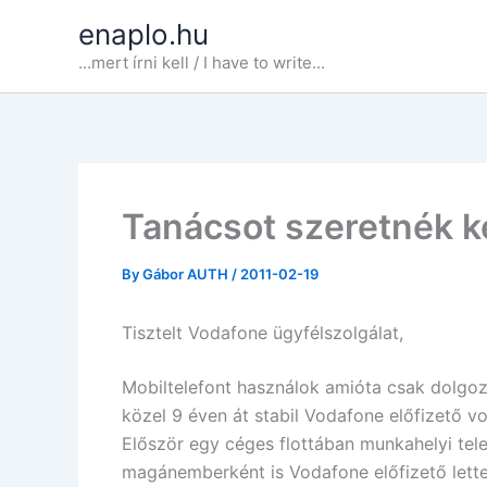
Skip
enaplo.hu
to
...mert írni kell / I have to write...
content
Tanácsot szeretnék k
By
Gábor AUTH
/
2011-02-19
Tisztelt Vodafone ügyfélszolgálat,
Mobiltelefont használok amióta csak dolgoz
közel 9 éven át stabil Vodafone előfizető vol
Először egy céges flottában munkahelyi telef
magánemberként is Vodafone előfizető let