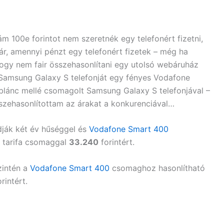
m 100e forintot nem szeretnék egy telefonért fizetni,
tár, amennyi pénzt egy telefonért fizetek – még ha
hogy nem fair összehasonlítani egy utolsó webáruház
n Samsung Galaxy S telefonját egy fényes Vodafone
rablánc mellé csomagolt Samsung Galaxy S telefonjával –
összehasonlítottam az árakat a konkurenciával…
dják két év hűséggel és
Vodafone Smart 400
tarifa csomaggal
33.240
forintért.
zintén a
Vodafone Smart 400
csomaghoz hasonlítható
rintért.