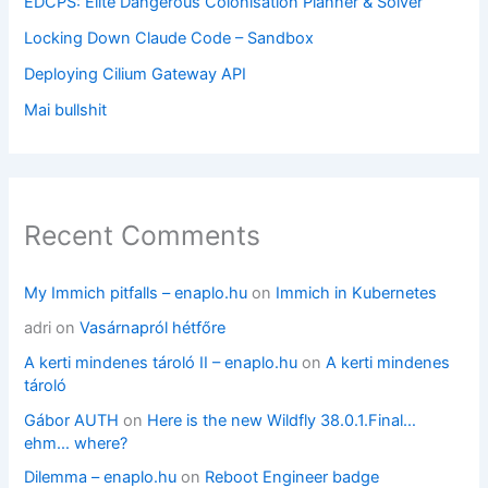
EDCPS: Elite Dangerous Colonisation Planner & Solver
Locking Down Claude Code – Sandbox
Deploying Cilium Gateway API
Mai bullshit
Recent Comments
My Immich pitfalls – enaplo.hu
on
Immich in Kubernetes
adri
on
Vasárnapról hétfőre
A kerti mindenes tároló II – enaplo.hu
on
A kerti mindenes
tároló
Gábor AUTH
on
Here is the new Wildfly 38.0.1.Final…
ehm… where?
Dilemma – enaplo.hu
on
Reboot Engineer badge