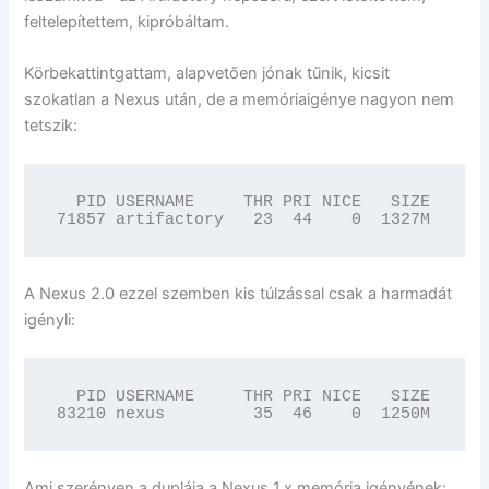
feltelepítettem, kipróbáltam.
Körbekattintgattam, alapvetően jónak tűnik, kicsit
szokatlan a Nexus után, de a memóriaigénye nagyon nem
tetszik:
  PID USERNAME     THR PRI NICE   SIZE    RE
71857 artifactory   23  44    0  1327M   558
A Nexus 2.0 ezzel szemben kis túlzással csak a harmadát
igényli:
  PID USERNAME     THR PRI NICE   SIZE    RE
83210 nexus         35  46    0  1250M   211
Ami szerényen a duplája a Nexus 1.x memória igényének: