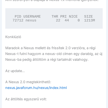
 PID USERNAME     THR PRI NICE   SIZE    RES
72712 nexus         22  44    0  1213M   114
Konklúzió
Maradok a Nexus mellett és frissítek 2.0 verzióra, a régi
Nexus-t futni hagyom a nexus-old címen egy darabig, az új
Nexus-ba pedig áttöltöm a régi tartalmát valahogy.
Az update…
A Nexus 2.0 megtekinthető:
nexus.javaforum.hu/nexus/index.html
Az áttöltés egyszerű volt: