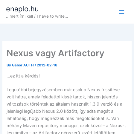
Skip
enaplo.hu
to
...mert írni kell / I have to write...
content
Nexus vagy Artifactory
By
Gábor AUTH
/
2012-02-18
…ez itt a kérdés!
Legutóbbi bejegyzésemben már csak a Nexus frissítése
volt hátra, amely feladattól kissé tartok, hiszen jelentős
változások történtek az általam használt 1.3.9 verzió és a
jelenlegi legújabb Nexus 2.0 között, így adta magát a
lehetőség, hogy megnézzek más megoldásokat is. Van
néhány Maven repository manager, ezek közül – a Nexus-t
leszámítva – az Artifactory népszerű, ezért letöltöttem,