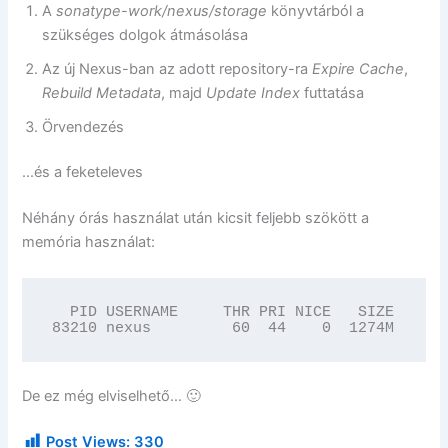
A
sonatype-work/nexus/storage
könyvtárból a
szükséges dolgok átmásolása
Az új Nexus-ban az adott repository-ra
Expire Cache
,
Rebuild Metadata
, majd
Update Index
futtatása
Örvendezés
…és a feketeleves
Néhány órás használat után kicsit feljebb szökött a
memória használat:
  PID USERNAME     THR PRI NICE   SIZE    RE
83210 nexus         60  44    0  1274M   281
De ez még elviselhető… 🙂
Post Views:
330