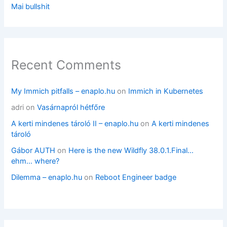
Mai bullshit
Recent Comments
My Immich pitfalls – enaplo.hu
on
Immich in Kubernetes
adri
on
Vasárnapról hétfőre
A kerti mindenes tároló II – enaplo.hu
on
A kerti mindenes
tároló
Gábor AUTH
on
Here is the new Wildfly 38.0.1.Final…
ehm… where?
Dilemma – enaplo.hu
on
Reboot Engineer badge