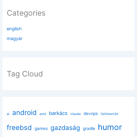
Categories
english
magyar
Tag Cloud
android
barkács
devops
ai
autó
claude
falldown3d
humor
freebsd
gazdaság
games
gradle