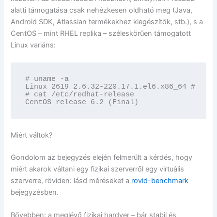
alatti támogatása csak nehézkesen oldható meg (Java,
Android SDK, Atlassian termékekhez kiegészítők, stb.), s a
CentOS – mint RHEL replika – széleskörűen támogatott
Linux variáns:
# uname -a

Linux 2619 2.6.32-220.17.1.el6.x86_64 #1 SMP
# cat /etc/redhat-release

CentOS release 6.2 (Final)
Miért váltok?
Gondolom az bejegyzés elején felmerült a kérdés, hogy
miért akarok váltani egy fizikai szerverről egy virtuális
szerverre, röviden: lásd méréseket a
rovid-benchmark
bejegyzésben.
Bővebben: a meglévő fizikai hardver – bár stabil és