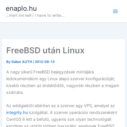
Skip
enaplo.hu
to
...mert írni kell / I have to write...
content
FreeBSD után Linux
By
Gábor AUTH
/
2012-06-13
A nagy sikerű FreeBSD bejegyzések mintájára
ledokumentálom egy Linux alapú szerver konfigurációját,
kisebb részben az érdeklődők, nagyobb részben a magam
számára.
Az eddigiektől eltérően ez a szerver egy VPS, amelyet az
integrity.hu
szolgáltat. A szerver operációs rendszereként
CentOS 6 lett a befutó, ugyanis sok olyan technológiát
kezdtem az utóbbi időben használni, amelynek FreeBSD