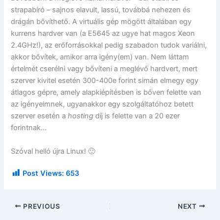
strapabíró – sajnos elavult, lassú, továbbá nehezen és
drágán bővíthető. A virtuális gép mögött általában egy
kurrens hardver van (a E5645 az ugye hat magos Xeon
2.4GHz!), az erőforrásokkal pedig szabadon tudok variálni,
akkor bővítek, amikor arra igény(em) van. Nem láttam
értelmét cserélni vagy bővíteni a meglévő hardvert, mert
szerver kivitel esetén 300-400e forint simán elmegy egy
átlagos gépre, amely alapkiépítésben is bőven felette van
az igényeimnek, ugyanakkor egy szolgáltatóhoz betett
szerver esetén a
hosting
díj is felette van a 20 ezer
forintnak…
Szóval helló újra Linux! 🙂
Post Views:
653
PREVIOUS
NEXT