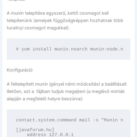
A munin telepítése egyszerű, kettő csomagot kell
telepítenünk (amelyek függőségképpen hozhatnak több
tucatnyi csomagot magukkal):
# yum install munin.noarch munin-node.noarch
Konfiguráció
A feltelepített
munin
igényel némi módosítást a beállításait
illetően, ezt a fájlban tudjuk megejteni (a meglévő minták
alapján a megfelelő helyre beszúrva):
contact.system.command mail -s "Munin notifi
[javaforum.hu]

    address 127.0.0.1
