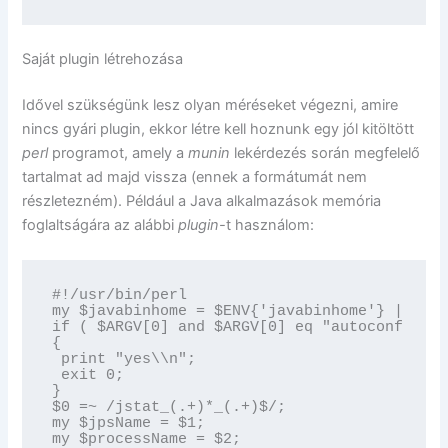
Saját plugin létrehozása
Idővel szükségünk lesz olyan méréseket végezni, amire
nincs gyári plugin, ekkor létre kell hoznunk egy jól kitöltött
perl
programot, amely a
munin
lekérdezés során megfelelő
tartalmat ad majd vissza (ennek a formátumát nem
részletezném). Például a Java alkalmazások memória
foglaltságára az alábbi
plugin-
t használom:
#!/usr/bin/perl

my $javabinhome = $ENV{'javabinhome'} || '/u
if ( $ARGV[0] and $ARGV[0] eq "autoconf" )

{

 print "yes\\n";

 exit 0;

}

$0 =~ /jstat_(.+)*_(.+)$/;

my $jpsName = $1;

my $processName = $2;
