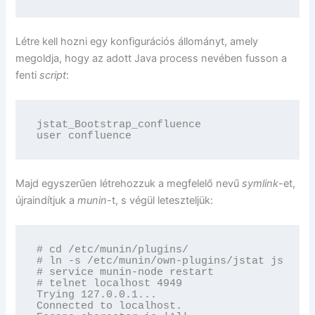
Létre kell hozni egy konfigurációs állományt, amely
megoldja, hogy az adott Java process nevében fusson a
fenti
script
:
jstat_Bootstrap_confluence

user confluence
Majd egyszerűen létrehozzuk a megfelelő nevű
symlink
-et,
újraindítjuk a
munin
-t, s végül leteszteljük:
# cd /etc/munin/plugins/

# ln -s /etc/munin/own-plugins/jstat jstat_B
# service munin-node restart

# telnet localhost 4949

Trying 127.0.0.1...

Connected to localhost.
