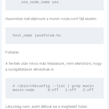
    use_node_name yes
Hasonlóan kell eljárnunk a munin-node.conf fájl esetén:
host_name javaforum.hu
Futtatás
A fentiek után nincs más feladatunk, mint ellenőrizni, hogy
a szolgáltatások elindulnak-e:
# /sbin/chkconfig --list | grep munin

munin-node      0:off   1:off   2:off   3:of
Látszólag nem, ezért állítsuk be a megfelelő futási