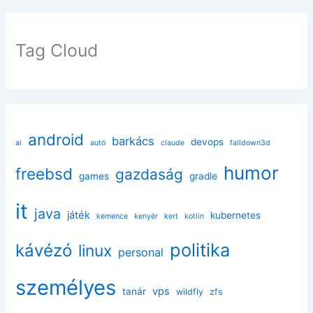
Tag Cloud
android
barkács
devops
ai
autó
claude
falldown3d
humor
freebsd
gazdaság
games
gradle
it
java
játék
kubernetes
kemence
kenyér
kert
kotlin
politika
kávézó
linux
personal
személyes
vps
tanár
wildfly
zfs