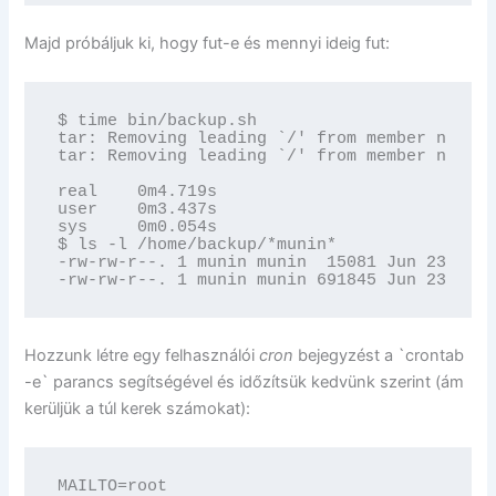
Majd próbáljuk ki, hogy fut-e és mennyi ideig fut:
$ time bin/backup.sh

tar: Removing leading `/' from member names

tar: Removing leading `/' from member names

real    0m4.719s

user    0m3.437s

sys     0m0.054s

$ ls -l /home/backup/*munin*

-rw-rw-r--. 1 munin munin  15081 Jun 23 12:5
-rw-rw-r--. 1 munin munin 691845 Jun 23 12:5
Hozzunk létre egy felhasználói
cron
bejegyzést a `crontab
-e` parancs segítségével és időzítsük kedvünk szerint (ám
kerüljük a túl kerek számokat):
MAILTO=root
