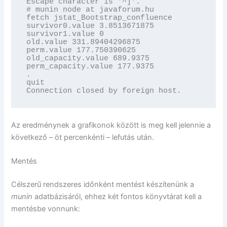
Escape character is '^]'.

# munin node at javaforum.hu

fetch jstat_Bootstrap_confluence

survivor0.value 3.8513671875

survivor1.value 0

old.value 331.89404296875

perm.value 177.750390625

old_capacity.value 689.9375

perm_capacity.value 177.9375

.

quit

Connection closed by foreign host.
Az eredménynek a grafikonok között is meg kell jelennie a
következő – öt percenkénti – lefutás után.
Mentés
Célszerű rendszeres időnként mentést készítenünk a
munin
adatbázisáról, ehhez két fontos könyvtárat kell a
mentésbe vonnunk: