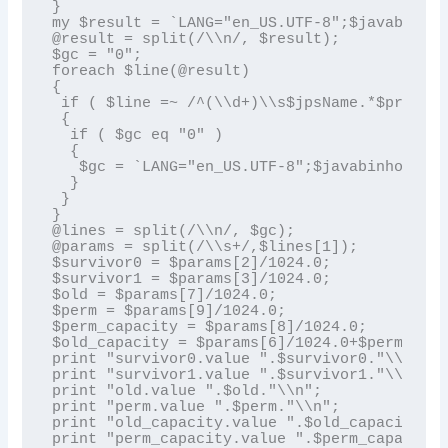
}

my $result = `LANG="en_US.UTF-8";$javabinhom
@result = split(/\\n/, $result);

$gc = "0";

foreach $line(@result)

{

 if ( $line =~ /^(\\d+)\\s$jpsName.*$process
 {

  if ( $gc eq "0" )

  {

   $gc = `LANG="en_US.UTF-8";$javabinhome/js
  }

 }

}

@lines = split(/\\n/, $gc);

@params = split(/\\s+/,$lines[1]);

$survivor0 = $params[2]/1024.0;

$survivor1 = $params[3]/1024.0;

$old = $params[7]/1024.0;

$perm = $params[9]/1024.0;

$perm_capacity = $params[8]/1024.0;

$old_capacity = $params[6]/1024.0+$perm_capa
print "survivor0.value ".$survivor0."\\n";

print "survivor1.value ".$survivor1."\\n";

print "old.value ".$old."\\n";

print "perm.value ".$perm."\\n";

print "old_capacity.value ".$old_capacity."\
print "perm_capacity.value ".$perm_capacity.