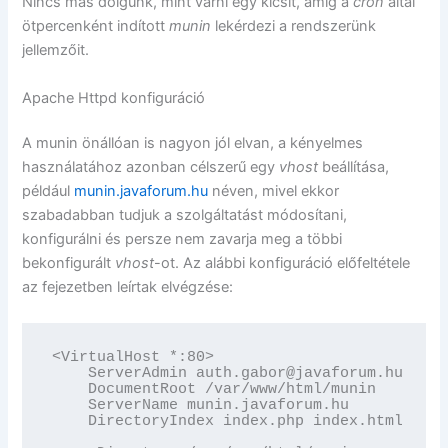
Nincs más dolgunk, mint várni egy kicsit, amíg a
cron
által
ötpercenként indított
munin
lekérdezi a rendszerünk
jellemzőit.
Apache Httpd konfiguráció
A munin önállóan is nagyon jól elvan, a kényelmes
használatához azonban célszerű egy
vhost
beállítása,
például
munin.javaforum.hu
néven, mivel ekkor
szabadabban tudjuk a szolgáltatást módosítani,
konfigurálni és persze nem zavarja meg a többi
bekonfigurált
vhost
-ot. Az alábbi konfiguráció előfeltétele
az fejezetben leírtak elvégzése:
<VirtualHost *:80>

    ServerAdmin auth.gabor@javaforum.hu

    DocumentRoot /var/www/html/munin

    ServerName munin.javaforum.hu

    DirectoryIndex index.php index.html inde