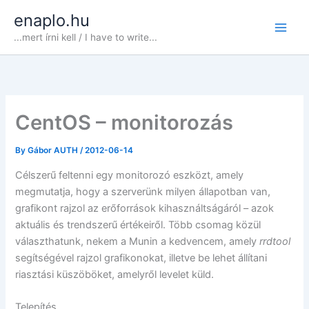
Skip
enaplo.hu
to
...mert írni kell / I have to write...
content
CentOS – monitorozás
By
Gábor AUTH
/
2012-06-14
Célszerű feltenni egy monitorozó eszközt, amely
megmutatja, hogy a szerverünk milyen állapotban van,
grafikont rajzol az erőforrások kihasználtságáról – azok
aktuális és trendszerű értékeiről. Több csomag közül
választhatunk, nekem a Munin a kedvencem, amely
rrdtool
segítségével rajzol grafikonokat, illetve be lehet állítani
riasztási küszöböket, amelyről levelet küld.
Telepítés