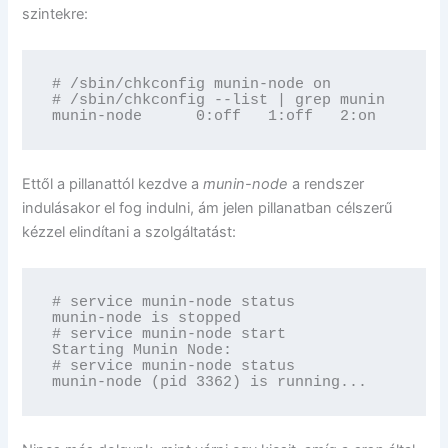
szintekre:
# /sbin/chkconfig munin-node on

# /sbin/chkconfig --list | grep munin

munin-node      0:off   1:off   2:on    3:on
Ettől a pillanattól kezdve a
munin-node
a rendszer
indulásakor el fog indulni, ám jelen pillanatban célszerű
kézzel elindítani a szolgáltatást:
# service munin-node status

munin-node is stopped

# service munin-node start

Starting Munin Node:                        
# service munin-node status

munin-node (pid 3362) is running...