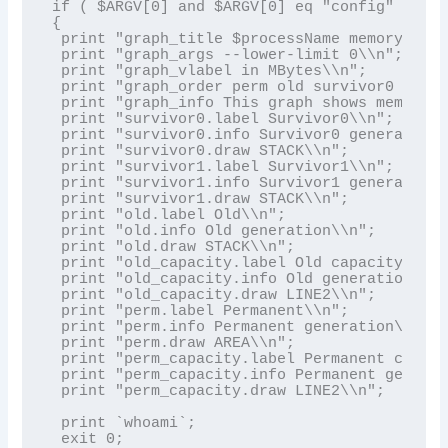
if ( $ARGV[0] and $ARGV[0] eq "config" )

{

 print "graph_title $processName memory usag
 print "graph_args --lower-limit 0\\n";

 print "graph_vlabel in MBytes\\n";

 print "graph_order perm old survivor0 survi
 print "graph_info This graph shows memory u
 print "survivor0.label Survivor0\\n";

 print "survivor0.info Survivor0 generation\
 print "survivor0.draw STACK\\n";

 print "survivor1.label Survivor1\\n";

 print "survivor1.info Survivor1 generation\
 print "survivor1.draw STACK\\n";

 print "old.label Old\\n";

 print "old.info Old generation\\n";

 print "old.draw STACK\\n";

 print "old_capacity.label Old capacity\\n";

 print "old_capacity.info Old generation cap
 print "old_capacity.draw LINE2\\n";

 print "perm.label Permanent\\n";

 print "perm.info Permanent generation\\n";

 print "perm.draw AREA\\n";

 print "perm_capacity.label Permanent capaci
 print "perm_capacity.info Permanent generat
 print "perm_capacity.draw LINE2\\n";

 print `whoami`;

 exit 0;
