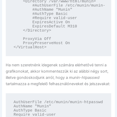
    <Directory /var/www/html/munin>

        #AuthUserFile /etc/munin/munin-htpas
        #AuthName "Munin"

        #AuthType Basic

        #Require valid-user

        ExpiresActive On

        ExpiresDefault M310

    </Directory>

    ProxyVia Off

    ProxyPreserveHost On

</VirtualHost>
Ha nem szeretnénk idegenek számára elérhetővé tenni a
grafikonokat, akkor kommentezzük ki az alábbi négy sort,
illetve gondoskodjunk arról, hogy a
munin-htpasswd
tartalmazza a megfelelő felhasználóneveket és jelszavakat:
AuthUserFile /etc/munin/munin-htpasswd

AuthName "Munin"

AuthType Basic

Require valid-user