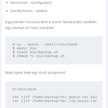
/etc/munin – konfiguráció
/var/lib/munin – adatok
Egyszerűen hozzunk létre a
munin
felhasználó nevében
egy
backup.sh
nevű szkriptet:
# su - munin --shell=/bin/bash

$ mkdir bin

$ touch bin/backup.sh

$ chmod +x bin/backup.sh
Majd írjunk bele egy rövid programot:
#!/bin/bash

tar cjvf /home/backup/etc_munin.tar.bz2 /etc
tar cjvf /home/backup/var_lib_munin.tar.bz2 