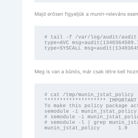
Majd erősen figyeljük a
munin
-releváns ese
# tail -f /var/log/audit/audit.
type=AVC msg=audit(1340364509.
type=SYSCALL msg=audit(1340364
Meg is van a bűnös, már csak létre kell hoznu
# cat /tmp/munin_jstat_policy 
******************** IMPORTANT 
To make this policy package act
semodule -i munin_jstat_policy.
# semodule -i munin_jstat_polic
# semodule -l | grep munin_jsta
munin_jstat_policy      1.0