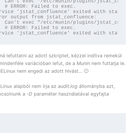
  Can't exec "/etc/munin/plugins/jstat_conflu
  # ERROR: Failed to exec.

rvice 'jstat_confluence' exited with status 42
ror output from jstat_confluence:

  Can't exec "/etc/munin/plugins/jstat_conflu
  # ERROR: Failed to exec.

rvice 'jstat_confluence' exited with status 4
 lefuttatni az adott szkriptet, kézzel indítva remekül
 mindenféle variációban lefut, de a
Munin
nem futtatja le.
SELinux nem engedi az adott hívást… 🙂
Linux alapból nem írja az
audit.log
állományba azt,
apcsolnunk a
-D
paraméter használatával egyfajta