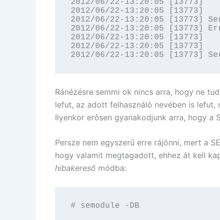
2012/06/22-13:20:05 [13773]   
2012/06/22-13:20:05 [13773]   
2012/06/22-13:20:05 [13773] Se
2012/06/22-13:20:05 [13773] Er
2012/06/22-13:20:05 [13773]   
2012/06/22-13:20:05 [13773]   
2012/06/22-13:20:05 [13773] Se
Ránézésre semmi ok nincs arra, hogy ne tudná
lefut, az adott felhasználó nevében is lefut,
Ilyenkor erősen gyanakodjunk arra, hogy a 
Persze nem egyszerű erre rájönni, mert a SE
hogy valamit megtagadott, ehhez át kell k
hibakereső
módba:
# semodule -DB