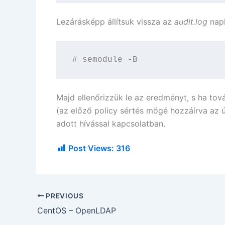
Lezárásképp állítsuk vissza az
audit.log
napl
# semodule -B
Majd ellenőrizzük le az eredményt, s ha tov
(az előző policy sértés mögé hozzáírva az 
adott hívással kapcsolatban.
Post Views:
316
PREVIOUS
CentOS – OpenLDAP