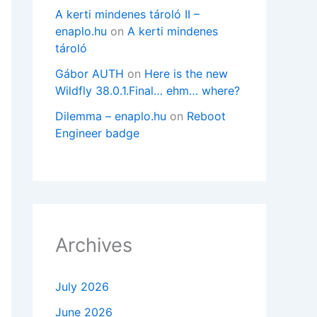
A kerti mindenes tároló II –
enaplo.hu
on
A kerti mindenes
tároló
Gábor AUTH
on
Here is the new
Wildfly 38.0.1.Final… ehm… where?
d=14980 comm="munin-node" name="jstat" dev=xv
ess=no exit=-13 a0=160b4a0 a1=160b400 a2=15f1
Dilemma – enaplo.hu
on
Reboot
Engineer badge
Archives
July 2026
June 2026