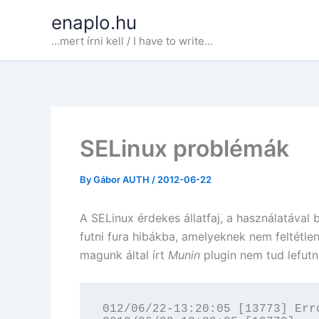
Skip
enaplo.hu
to
...mert írni kell / I have to write...
content
SELinux problémák
By
Gábor AUTH
/
2012-06-22
A SELinux érdekes állatfaj, a használatával
futni fura hibákba, amelyeknek nem feltétlen 
magunk által írt
Munin
plugin nem tud lefutni,
012/06/22-13:20:05 [13773] Err