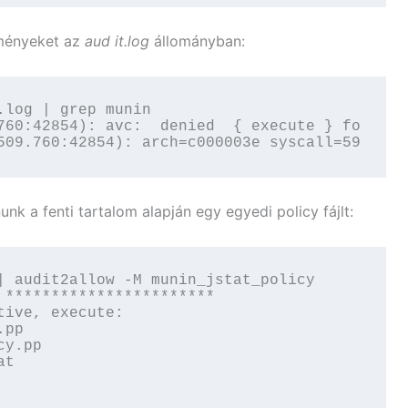
ményeket az
aud
it.log
állományban:
log | grep munin

760:42854): avc:  denied  { execute } for  pi
509.760:42854): arch=c000003e syscall=59 succ
nk a fenti tartalom alapján egy egyedi policy fájlt:
| audit2allow -M munin_jstat_policy

***********************

ive, execute:

pp

y.pp

t
