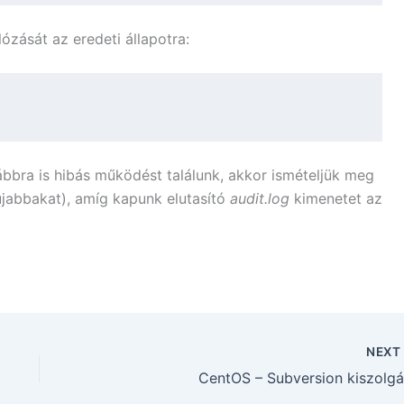
ózását az eredeti állapotra:
ábbra is hibás működést találunk, akkor ismételjük meg
újabbakat), amíg kapunk elutasító
audit.log
kimenetet az
NEX
CentOS – Subversion kiszolgá