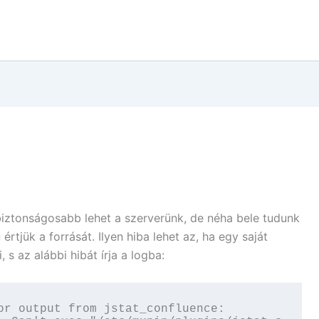
 biztonságosabb lehet a szerverünk, de néha bele tudunk
értjük a forrását. Ilyen hiba lehet az, ha egy saját
 s az alábbi hibát írja a logba:
or output from jstat_confluence:
