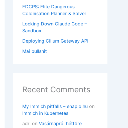
ence": Permission denied at /usr/share/perl5/
EDCPS: Elite Dangerous
/0.

Colonisation Planner & Solver
ence": Permission denied at /usr/share/perl5/
Locking Down Claude Code –
Sandbox
2/0.
Deploying Cilium Gateway API
Mai bullshit
Recent Comments
My Immich pitfalls – enaplo.hu
on
Immich in Kubernetes
adri
on
Vasárnapról hétfőre