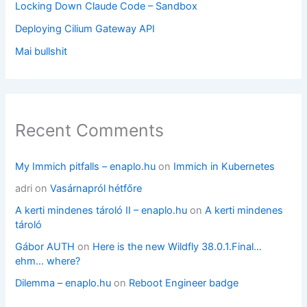
Locking Down Claude Code – Sandbox
Deploying Cilium Gateway API
Mai bullshit
Recent Comments
My Immich pitfalls – enaplo.hu
on
Immich in Kubernetes
adri
on
Vasárnapról hétfőre
A kerti mindenes tároló II – enaplo.hu
on
A kerti mindenes
tároló
Gábor AUTH
on
Here is the new Wildfly 38.0.1.Final…
ehm… where?
Dilemma – enaplo.hu
on
Reboot Engineer badge