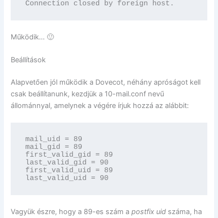
Connection closed by foreign host.
Működik… 🙂
Beállítások
Alapvetően jól működik a Dovecot, néhány apróságot kell
csak beállítanunk, kezdjük a 10-mail.conf nevű
állománnyal, amelynek a végére írjuk hozzá az alábbit:
mail_uid = 89

mail_gid = 89

first_valid_gid = 89

last_valid_gid = 90

first_valid_uid = 89

last_valid_uid = 90
Vagyük észre, hogy a 89-es szám a
postfix
uid
száma, ha