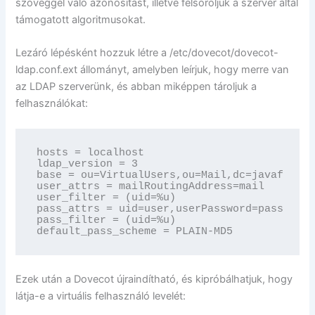
szöveggel való azonosítást, illetve felsoroljuk a szerver által
támogatott algoritmusokat.
Lezáró lépésként hozzuk létre a /etc/dovecot/dovecot-
ldap.conf.ext állományt, amelyben leírjuk, hogy merre van
az LDAP szerverünk, és abban miképpen tároljuk a
felhasználókat:
hosts = localhost

ldap_version = 3

base = ou=VirtualUsers,ou=Mail,dc=javaforum,
user_attrs = mailRoutingAddress=mail

user_filter = (uid=%u)

pass_attrs = uid=user,userPassword=password

pass_filter = (uid=%u)

default_pass_scheme = PLAIN-MD5
Ezek után a Dovecot újraindítható, és kipróbálhatjuk, hogy
látja-e a virtuális felhasználó levelét: