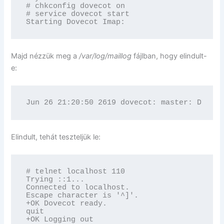
# chkconfig dovecot on

# service dovecot start

Starting Dovecot Imap:                      
Majd nézzük meg a
/var/log/maillog
fájlban, hogy elindult-
e:
Jun 26 21:20:50 2619 dovecot: master: Doveco
Elindult, tehát teszteljük le:
# telnet localhost 110

Trying ::1...

Connected to localhost.

Escape character is '^]'.

+OK Dovecot ready.

quit

+OK Logging out
