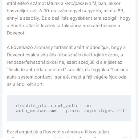
ettől eltérő számot látunk a
/etc/passwd
fájlban, akkor
használjuk azt. A 90-es szám egyel nagyobb, mint a 89,
ennyi a szabály. Ez a beállítás egyébként arra szolgál, hogy
a Postfix által írt levelek tartalmához hozzáférhessen a
Dovecot.
A következő állomány tartalmát azért módosítjuk, hogy a
Dovecot csak a virtuális felhasználókkal foglalkozzon, a
rendszerfelhasználókkal ne, ezért szedjük ki a # jelet az
“!include auth-ldap.conf.ext” sor elől, és tegyük a “!include
auth-system.conf.ext” sor elé, majd a fájl végére írjuk oda
az alábbi két sort:
disable_plaintext_auth = no

auth_mechanisms = plain login digest-md5 cra
Ezzel engedjük a Dovecot számára a titkosítatlan