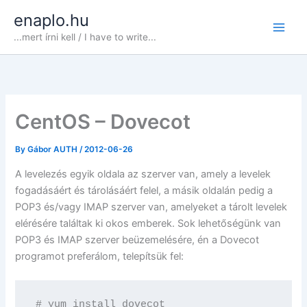
Skip
enaplo.hu
to
...mert írni kell / I have to write...
content
CentOS – Dovecot
By
Gábor AUTH
/
2012-06-26
A levelezés egyik oldala az szerver van, amely a levelek
fogadásáért és tárolásáért felel, a másik oldalán pedig a
POP3 és/vagy IMAP szerver van, amelyeket a tárolt levelek
elérésére találtak ki okos emberek. Sok lehetőségünk van
POP3 és IMAP szerver beüzemelésére, én a Dovecot
programot preferálom, telepítsük fel:
# yum install dovecot
