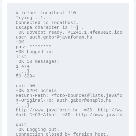
# telnet localhost 110

Trying ::1...

Connected to localhost.

Escape character is '^]'.

+OK Dovecot ready. <1241.1.4fea0e2c.icoQE/No
user auth.gabor@javaforum.hu

+OK

pass ********

+OK Logged in.

list

+OK 50 messages:

1 474

[...]

50 3294

.

retr 50

+OK 3294 octets

Return-Path: <foto-bounces@lists.javaforum.h
X-Original-To: auth.gabor@enaplo.hu

[...]

http://www.javaforum.hu -=3D- http://www.ena
Auth G=C3=A1bor -=3D- http://www.javaforum.h
.

quit

+OK Logging out.

Connection closed by foreign host.