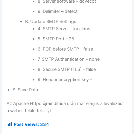
8. Server software – dovecot
9. Delimiter – detect
B. Update SMTP Settings
4. SMTP Server – localhost
5. SMTP Port – 25
6. POP before SMTP – false
7. SMTP Authentication – none
8. Secure SMTP (TLS) – false
9. Header encryption key –
S. Save Data
Az Apache Httpd újraindítása után már elérjük a levelezést
a webes felülettel… 🙂
Post Views:
334