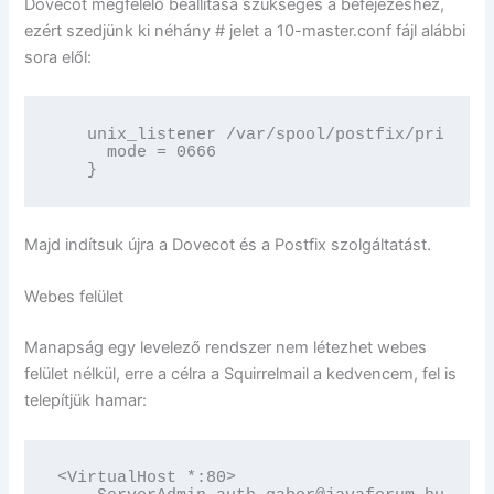
Dovecot megfelelő beállítása szükséges a befejezéshez,
ezért szedjünk ki néhány # jelet a 10-master.conf fájl alábbi
sora elől:
   unix_listener /var/spool/postfix/private/
     mode = 0666

   }
Majd indítsuk újra a Dovecot és a Postfix szolgáltatást.
Webes felület
Manapság egy levelező rendszer nem létezhet webes
felület nélkül, erre a célra a Squirrelmail a kedvencem, fel is
telepítjük hamar:
<VirtualHost *:80>
