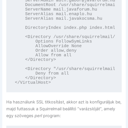
    ServerAdmin auth.gabor@javaforum.hu

    DocumentRoot /usr/share/squirrelmail/

    ServerName mail.javaforum.hu

    ServerAlias mail.enaplo.hu

    ServerAlias mail.javakocsma.hu

    DirectoryIndex index.php index.html inde
    <Directory /usr/share/squirrelmail/>

        Options FollowSymLinks

        AllowOverride None

        Order allow,deny

        Allow from all

    </Directory>

    <Directory "/usr/share/squirrelmail/plug
        Deny from all

    </Directory>

</VirtualHost>
Ha használunk SSL titkosítást, akkor azt is konfiguráljuk be,
majd futtassuk a Squirrelmail beállító “varázslóját”, amely
egy szöveges
perl
program: