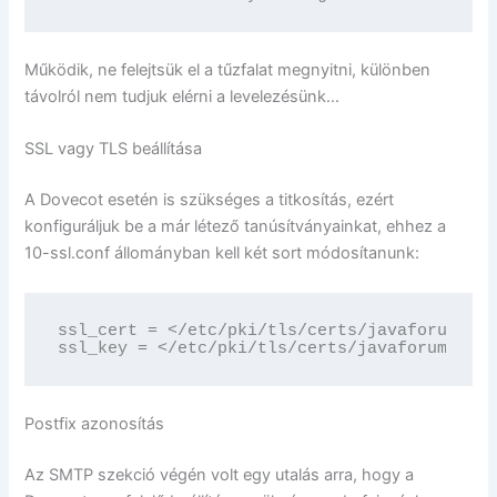
Működik, ne felejtsük el a tűzfalat megnyitni, különben
távolról nem tudjuk elérni a levelezésünk…
SSL vagy TLS beállítása
A Dovecot esetén is szükséges a titkosítás, ezért
konfiguráljuk be a már létező tanúsítványainkat, ehhez a
10-ssl.conf állományban kell két sort módosítanunk:
ssl_cert = </etc/pki/tls/certs/javaforum.pem

ssl_key = </etc/pki/tls/certs/javaforum.key
Postfix azonosítás
Az SMTP szekció végén volt egy utalás arra, hogy a