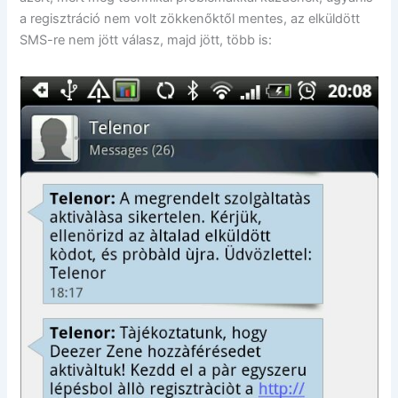
a regisztráció nem volt zökkenőktől mentes, az elküldött
SMS-re nem jött válasz, majd jött, több is: