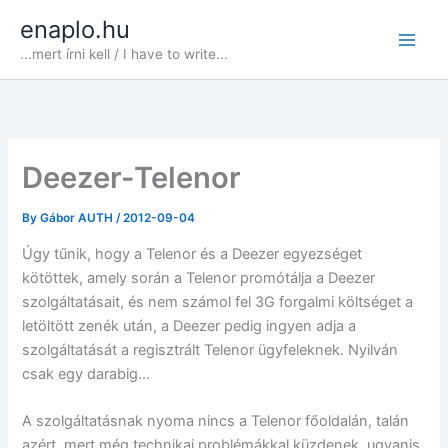
Skip
enaplo.hu
to
...mert írni kell / I have to write...
content
Deezer-Telenor
By
Gábor AUTH
/
2012-09-04
Úgy tűnik, hogy a Telenor és a Deezer egyezséget
kötöttek, amely során a Telenor promótálja a Deezer
szolgáltatásait, és nem számol fel 3G forgalmi költséget a
letöltött zenék után, a Deezer pedig ingyen adja a
szolgáltatását a regisztrált Telenor ügyfeleknek. Nyilván
csak egy darabig…
A szolgáltatásnak nyoma nincs a Telenor főoldalán, talán
azért, mert még technikai problémákkal küzdenek, ugyanis