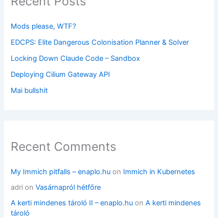
Recent Posts
Mods please, WTF?
EDCPS: Elite Dangerous Colonisation Planner & Solver
Locking Down Claude Code – Sandbox
Deploying Cilium Gateway API
Mai bullshit
Recent Comments
My Immich pitfalls – enaplo.hu
on
Immich in Kubernetes
adri
on
Vasárnapról hétfőre
A kerti mindenes tároló II – enaplo.hu
on
A kerti mindenes
tároló