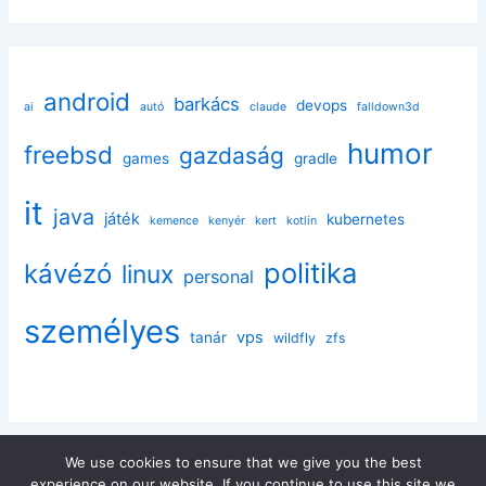
android
barkács
devops
ai
autó
claude
falldown3d
humor
freebsd
gazdaság
games
gradle
it
java
játék
kubernetes
kemence
kenyér
kert
kotlin
politika
kávézó
linux
personal
személyes
vps
tanár
wildfly
zfs
We use cookies to ensure that we give you the best
experience on our website. If you continue to use this site we