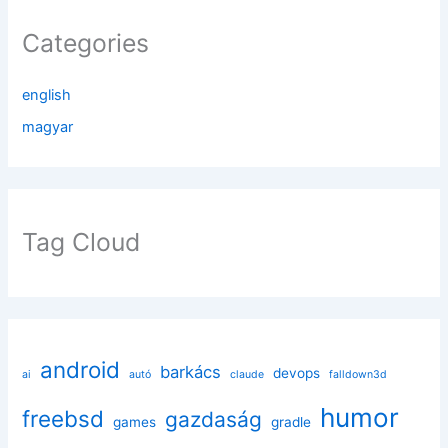
Categories
english
magyar
Tag Cloud
android
barkács
devops
ai
autó
claude
falldown3d
humor
freebsd
gazdaság
games
gradle