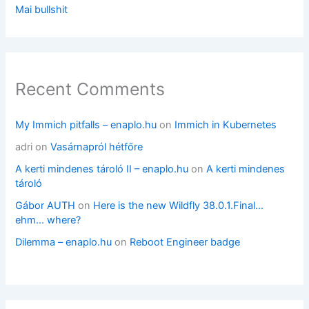
Mai bullshit
Recent Comments
My Immich pitfalls – enaplo.hu
on
Immich in Kubernetes
adri
on
Vasárnapról hétfőre
A kerti mindenes tároló II – enaplo.hu
on
A kerti mindenes
tároló
Gábor AUTH
on
Here is the new Wildfly 38.0.1.Final…
ehm… where?
Dilemma – enaplo.hu
on
Reboot Engineer badge