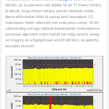
látható, az új szerverre való átállás 18-án 17 órakor történt,
jó látszik, hogy milyen néhány perces kiesések voltak,
illetve előfordultak több tíz percig tartó lassulások (12
másodperc feletti válaszidő már szép piros színű). 19-én
valószínűleg volt egy hálózati karbantartás (másodpercre
pontosan éjjel kettő órától hajnali hat óráig tartott), amely
az Integrity és a DigitalOcean között állt fenn, és jelentős
lassulást okozott.