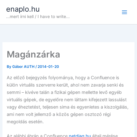
Skip
enaplo.hu
to
...mert írni kell / I have to write...
content
Magánzárka
By
Gábor AUTH
/
2014-01-20
Az előző bejegyzés folyománya, hogy a Confluence is
külön virtuális szerverre került, ahol nem zavarja senki és
semmi – kivéve talán a fizikai gépen mellette levő egyéb
virtuális gépek, de egyelőre nem láttam kifejezett lassulást
vagy éheztetést, teljesen sima és egyenletes a kiszolgálás,
ami nem volt jellemző a közös gépen osztozó régi
megoldás esetén.
Az alábbi ábrán a Confluence
netdiag.hu
általi mérése