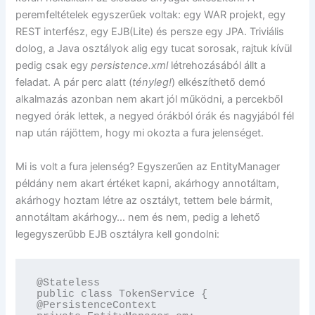
peremfeltételek egyszerűek voltak: egy WAR projekt, egy
REST interfész, egy EJB(Lite) és persze egy JPA. Triviális
dolog, a Java osztályok alig egy tucat sorosak, rajtuk kívül
pedig csak egy
persistence.xml
létrehozásából állt a
feladat. A pár perc alatt (
tényleg!
) elkészíthető demó
alkalmazás azonban nem akart jól működni, a percekből
negyed órák lettek, a negyed órákból órák és nagyjából fél
nap után rájöttem, hogy mi okozta a fura jelenséget.
Mi is volt a fura jelenség? Egyszerűen az EntityManager
példány nem akart értéket kapni, akárhogy annotáltam,
akárhogy hoztam létre az osztályt, tettem bele bármit,
annotáltam akárhogy… nem és nem, pedig a lehető
legegyszerűbb EJB osztályra kell gondolni:
@Stateless

public class TokenService {

@PersistenceContext
