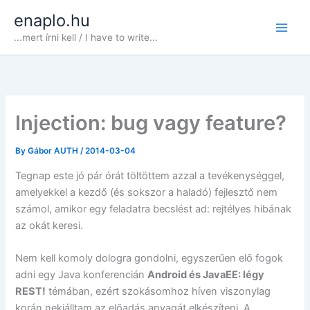
Skip
enaplo.hu
to
...mert írni kell / I have to write...
content
Injection: bug vagy feature?
By
Gábor AUTH
/
2014-03-04
Tegnap este jó pár órát töltöttem azzal a tevékenységgel,
amelyekkel a kezdő (és sokszor a haladó) fejlesztő nem
számol, amikor egy feladatra becslést ad: rejtélyes hibának
az okát keresi.
Nem kell komoly dologra gondolni, egyszerűen elő fogok
adni egy Java konferencián
Android és JavaEE: légy
REST!
témában, ezért szokásomhoz híven viszonylag
korán nekiálltam az előadás anyagát elkészíteni. A