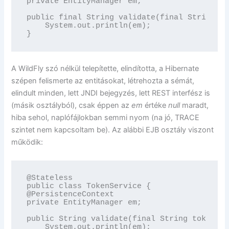
private EntityManager em;

public final String validate(final String to
    System.out.println(em);

}
A WildFly szó nélkül telepítette, elindította, a Hibernate
szépen felismerte az entitásokat, létrehozta a sémát,
elindult minden, lett JNDI bejegyzés, lett REST interfész is
(másik osztályból), csak éppen az
em
értéke
null
maradt,
hiba sehol, naplófájlokban semmi nyom (na jó, TRACE
szintet nem kapcsoltam be). Az alábbi EJB osztály viszont
működik:
@Stateless

public class TokenService {

@PersistenceContext

private EntityManager em;

public String validate(final String token) {

    System.out.println(em);
