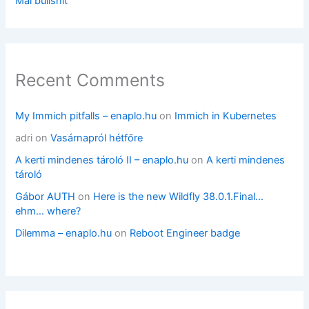
Mai bullshit
Recent Comments
My Immich pitfalls – enaplo.hu
on
Immich in Kubernetes
adri
on
Vasárnapról hétfőre
A kerti mindenes tároló II – enaplo.hu
on
A kerti mindenes
tároló
Gábor AUTH
on
Here is the new Wildfly 38.0.1.Final…
ehm… where?
Dilemma – enaplo.hu
on
Reboot Engineer badge