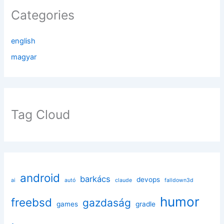
Categories
english
magyar
Tag Cloud
android
barkács
devops
ai
autó
claude
falldown3d
humor
freebsd
gazdaság
games
gradle