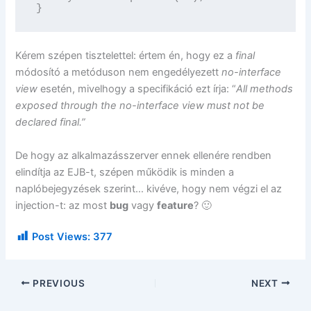
}
Kérem szépen tisztelettel: értem én, hogy ez a
final
módosító a metóduson nem engedélyezett
no-interface
view
esetén, mivelhogy a specifikáció ezt írja: “
All methods
exposed through the no-interface view must not be
declared final.”
De hogy az alkalmazásszerver ennek ellenére rendben
elindítja az EJB-t, szépen működik is minden a
naplóbejegyzések szerint… kivéve, hogy nem végzi el az
injection-t: az most
bug
vagy
feature
? 🙂
Post Views:
377
PREVIOUS
NEXT