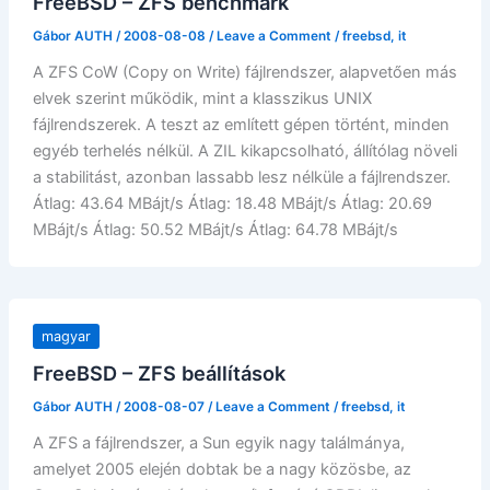
FreeBSD – ZFS benchmark
Gábor AUTH
/
2008-08-08
/
Leave a Comment
/
freebsd
,
it
A ZFS CoW (Copy on Write) fájlrendszer, alapvetően más
elvek szerint működik, mint a klasszikus UNIX
fájlrendszerek. A teszt az említett gépen történt, minden
egyéb terhelés nélkül. A ZIL kikapcsolható, állítólag növeli
a stabilitást, azonban lassabb lesz nélküle a fájlrendszer.
Átlag: 43.64 MBájt/s Átlag: 18.48 MBájt/s Átlag: 20.69
MBájt/s Átlag: 50.52 MBájt/s Átlag: 64.78 MBájt/s
magyar
FreeBSD – ZFS beállítások
Gábor AUTH
/
2008-08-07
/
Leave a Comment
/
freebsd
,
it
A ZFS a fájlrendszer, a Sun egyik nagy találmánya,
amelyet 2005 elején dobtak be a nagy közösbe, az