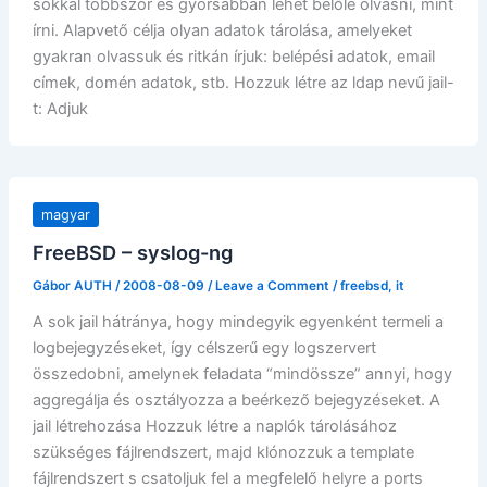
sokkal többször és gyorsabban lehet belőle olvasni, mint
írni. Alapvető célja olyan adatok tárolása, amelyeket
gyakran olvassuk és ritkán írjuk: belépési adatok, email
címek, domén adatok, stb. Hozzuk létre az ldap nevű jail-
t: Adjuk
magyar
FreeBSD – syslog-ng
Gábor AUTH
/
2008-08-09
/
Leave a Comment
/
freebsd
,
it
A sok jail hátránya, hogy mindegyik egyenként termeli a
logbejegyzéseket, így célszerű egy logszervert
összedobni, amelynek feladata “mindössze” annyi, hogy
aggregálja és osztályozza a beérkező bejegyzéseket. A
jail létrehozása Hozzuk létre a naplók tárolásához
szükséges fájlrendszert, majd klónozzuk a template
fájlrendszert s csatoljuk fel a megfelelő helyre a ports