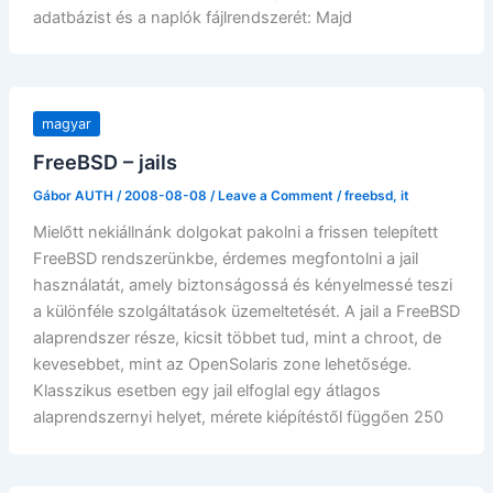
adatbázist és a naplók fájlrendszerét: Majd
magyar
FreeBSD – jails
Gábor AUTH
/
2008-08-08
/
Leave a Comment
/
freebsd
,
it
Mielőtt nekiállnánk dolgokat pakolni a frissen telepített
FreeBSD rendszerünkbe, érdemes megfontolni a jail
használatát, amely biztonságossá és kényelmessé teszi
a különféle szolgáltatások üzemeltetését. A jail a FreeBSD
alaprendszer része, kicsit többet tud, mint a chroot, de
kevesebbet, mint az OpenSolaris zone lehetősége.
Klasszikus esetben egy jail elfoglal egy átlagos
alaprendszernyi helyet, mérete kiépítéstől függően 250