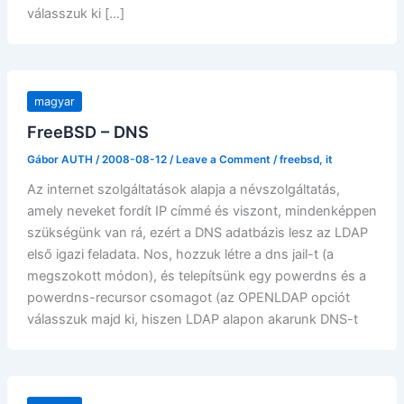
válasszuk ki […]
magyar
FreeBSD – DNS
Gábor AUTH
/
2008-08-12
/
Leave a Comment
/
freebsd
,
it
Az internet szolgáltatások alapja a névszolgáltatás,
amely neveket fordít IP címmé és viszont, mindenképpen
szükségünk van rá, ezért a DNS adatbázis lesz az LDAP
első igazi feladata. Nos, hozzuk létre a dns jail-t (a
megszokott módon), és telepítsünk egy powerdns és a
powerdns-recursor csomagot (az OPENLDAP opciót
válasszuk majd ki, hiszen LDAP alapon akarunk DNS-t