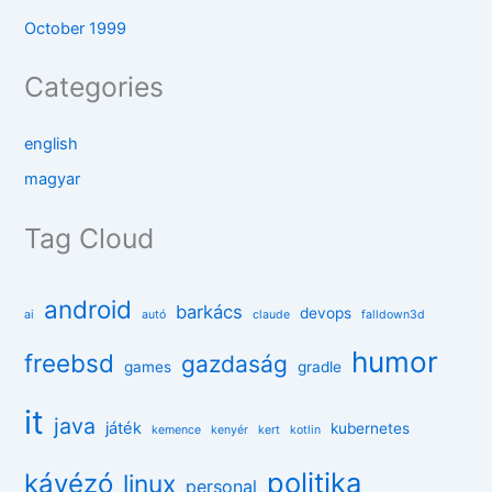
October 1999
Categories
english
magyar
Tag Cloud
android
barkács
devops
ai
autó
claude
falldown3d
humor
freebsd
gazdaság
games
gradle
it
java
játék
kubernetes
kemence
kenyér
kert
kotlin
politika
kávézó
linux
personal