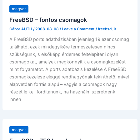
magyar
FreeBSD – fontos csomagok
Gábor AUTH
/
2008-08-08
/
Leave a Comment
/
freebsd
,
it
A FreeBSD ports adatbázisában jelenleg 19 ezer csomag
található, ezek mindegyikére természetesen nincs
szükségünk, s elsőképp érdemes feltelepíteni olyan
csomagokat, amelyek megkönnyítik a csomagkezelést –
mint folyamatot. A ports adatbázis kezelése A FreeBSD
csomagkezelése eléggé rendhagyónak tekinthető, mivel
alapvetően forrás alapú – vagyis a csomagok nagy
részét le kell fordítanunk, ha használni szeretnénk –
innen
magyar