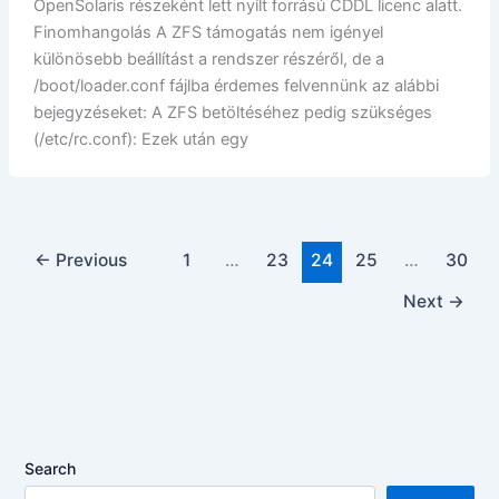
OpenSolaris részeként lett nyílt forrású CDDL licenc alatt.
Finomhangolás A ZFS támogatás nem igényel
különösebb beállítást a rendszer részéről, de a
/boot/loader.conf fájlba érdemes felvennünk az alábbi
bejegyzéseket: A ZFS betöltéséhez pedig szükséges
(/etc/rc.conf): Ezek után egy
←
Previous
1
…
23
24
25
…
30
Next
→
Search