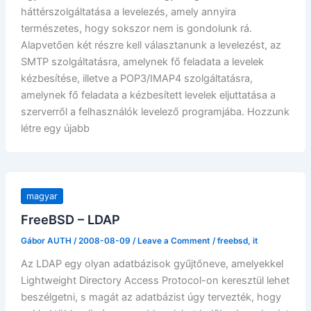
háttérszolgáltatása a levelezés, amely annyira
természetes, hogy sokszor nem is gondolunk rá.
Alapvetően két részre kell választanunk a levelezést, az
SMTP szolgáltatásra, amelynek fő feladata a levelek
kézbesítése, illetve a POP3/IMAP4 szolgáltatásra,
amelynek fő feladata a kézbesített levelek eljuttatása a
szerverről a felhasználók levelező programjába. Hozzunk
létre egy újabb
magyar
FreeBSD – LDAP
Gábor AUTH
/
2008-08-09
/
Leave a Comment
/
freebsd
,
it
Az LDAP egy olyan adatbázisok gyűjtőneve, amelyekkel
Lightweight Directory Access Protocol-on keresztül lehet
beszélgetni, s magát az adatbázist úgy tervezték, hogy