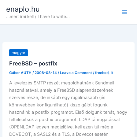
Skip
enaplo.hu
to
...mert írni kell / I have to write...
content
magyar
FreeBSD – postfix
Gábor AUTH
/
2008-08-14
/
Leave a Comment
/
freebsd
,
it
A levelezés SMTP részét megoldhatnánk Sendmail
használatával, amely a FreeBSD alaprendszerének
szerves része, de inkább egy rugalmasabb (és
könnyebben konfigurálható) kiszolgálót fogunk
használni: a postfix programot. Első dolgunk tehát, hogy
feltelepítsük a postfix programot, LDAP támogatással
(OPENLDAP legyen megjelölve, kell ezen túl még a
DOVECOT, a SASL2 és a TLS, a Dovecot esetén