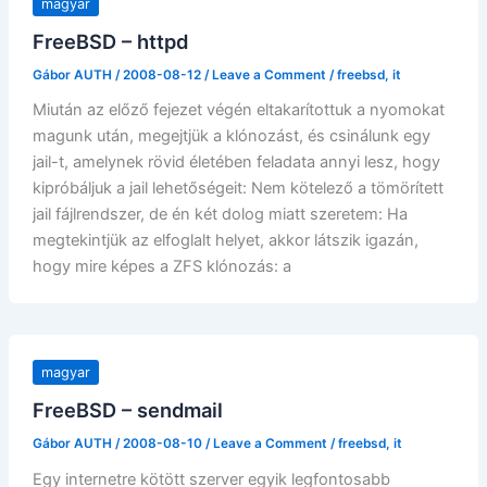
magyar
FreeBSD – httpd
Gábor AUTH
/
2008-08-12
/
Leave a Comment
/
freebsd
,
it
Miután az előző fejezet végén eltakarítottuk a nyomokat
magunk után, megejtjük a klónozást, és csinálunk egy
jail-t, amelynek rövid életében feladata annyi lesz, hogy
kipróbáljuk a jail lehetőségeit: Nem kötelező a tömörített
jail fájlrendszer, de én két dolog miatt szeretem: Ha
megtekintjük az elfoglalt helyet, akkor látszik igazán,
hogy mire képes a ZFS klónozás: a
magyar
FreeBSD – sendmail
Gábor AUTH
/
2008-08-10
/
Leave a Comment
/
freebsd
,
it
Egy internetre kötött szerver egyik legfontosabb